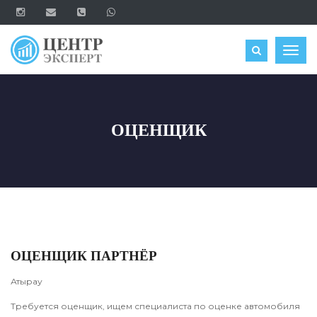
ОЦЕНИТЬ
Togg
navig
ОЦЕНЩИК
ОЦЕНЩИК ПАРТНЁР
Атырау
Требуется оценщик, ищем специалиста по оценке автомобиля