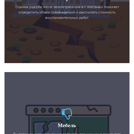
Оценка ущерба после землетрясения в г. Костанай помогает
определить объем повреждений и рассчитать стоимость
восстановительных работ.
Мебель
Выявление и документация дефектов, возникших в результате