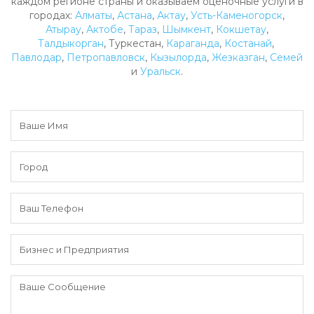
каждом регионе страны и оказываем оценочные услуги в
городах:
Алматы
,
Астана
,
Актау
,
Усть-Каменогорск
,
Атырау
,
Актобе
,
Тараз
,
Шымкент
,
Кокшетау
,
Талдыкорган
, Туркестан,
Караганда
,
Костанай
,
Павлодар
,
Петропавловск
,
Кызылорда
,
Жезказган
,
Семей
и
Уральск
.