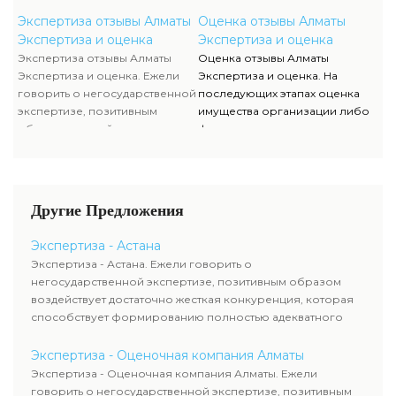
образом воздействует
физического лица полностью
достаточно жесткая
исполняются силами наших
Экспертиза отзывы Алматы
Оценка отзывы Алматы
конкуренция, которая
служащих, тогда как участие
Экспертиза и оценка
Экспертиза и оценка
способствует формированию
клиента ограничивается
Экспертиза отзывы Алматы
Оценка отзывы Алматы
полностью адекватного
объяснением отдельных
Экспертиза и оценка. Ежели
Экспертиза и оценка. На
уровня цен.
вопросов и предоставлением
говорить о негосударственной
последующих этапах оценка
недостающей документации.
экспертизе, позитивным
имущества организации либо
образом воздействует
физического лица полностью
достаточно жесткая
исполняются силами наших
конкуренция, которая
служащих, тогда как участие
способствует формированию
клиента ограничивается
полностью адекватного
объяснением отдельных
Другие Предложения
уровня цен.
вопросов и предоставлением
недостающей документации.
Экспертиза - Астана
Экспертиза - Астана. Ежели говорить о
негосударственной экспертизе, позитивным образом
воздействует достаточно жесткая конкуренция, которая
способствует формированию полностью адекватного
уровня цен.
Экспертиза - Оценочная компания Алматы
Экспертиза - Оценочная компания Алматы. Ежели
говорить о негосударственной экспертизе, позитивным