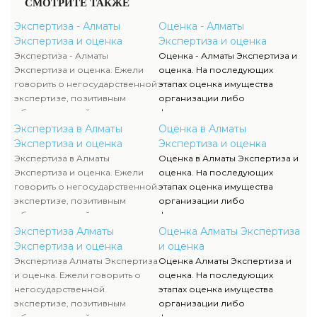
СМОТРИТЕ ТАКЖЕ
Экспертиза - Алматы
Оценка - Алматы
Экспертиза и оценка
Экспертиза и оценка
Экспертиза - Алматы
Оценка - Алматы Экспертиза и
Экспертиза и оценка. Ежели
оценка. На последующих
говорить о негосударственной
этапах оценка имущества
экспертизе, позитивным
организации либо
образом воздействует
физического лица полностью
достаточно жесткая
исполняются силами наших
Экспертиза в Алматы
Оценка в Алматы
конкуренция, которая
служащих, тогда как участие
Экспертиза и оценка
Экспертиза и оценка
способствует формированию
клиента ограничивается
Экспертиза в Алматы
Оценка в Алматы Экспертиза и
полностью адекватного
объяснением отдельных
Экспертиза и оценка. Ежели
оценка. На последующих
уровня цен.
вопросов и предоставлением
говорить о негосударственной
этапах оценка имущества
недостающей документации.
экспертизе, позитивным
организации либо
образом воздействует
физического лица полностью
достаточно жесткая
исполняются силами наших
Экспертиза Алматы
Оценка Алматы Экспертиза
конкуренция, которая
служащих, тогда как участие
Экспертиза и оценка
и оценка
способствует формированию
клиента ограничивается
Экспертиза Алматы Экспертиза
Оценка Алматы Экспертиза и
полностью адекватного
объяснением отдельных
и оценка. Ежели говорить о
оценка. На последующих
уровня цен.
вопросов и предоставлением
негосударственной
этапах оценка имущества
недостающей документации.
экспертизе, позитивным
организации либо