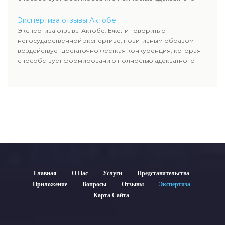
уровня цен.
Экспертиза отзывы Актобе
Экспертиза отзывы Актобе. Ежели говорить о
негосударственной экспертизе, позитивным образом
воздействует достаточно жесткая конкуренция, которая
способствует формированию полностью адекватного
уровня цен.
Главная
О Нас
Услуги
Представительства
Приложение
Вопросы
Отзывы
Экспертиза
Карта Сайта