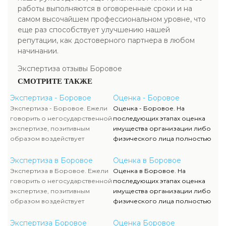
работы выполняются в оговоренные сроки и на
самом высочайшем профессиональном уровне, что
еще раз способствует улучшению нашей
репутации, как достоверного партнера в любом
начинании.
Экспертиза отзывы Боровое
СМОТРИТЕ ТАКЖЕ
Экспертиза - Боровое
Оценка - Боровое
Экспертиза - Боровое. Ежели
Оценка - Боровое. На
говорить о негосударственной
последующих этапах оценка
экспертизе, позитивным
имущества организации либо
образом воздействует
физического лица полностью
достаточно жесткая
исполняются силами наших
конкуренция, которая
служащих, тогда как участие
Экспертиза в Боровое
Оценка в Боровое
способствует формированию
клиента ограничивается
Экспертиза в Боровое. Ежели
Оценка в Боровое. На
полностью адекватного
объяснением отдельных
говорить о негосударственной
последующих этапах оценка
уровня цен.
вопросов и предоставлением
экспертизе, позитивным
имущества организации либо
недостающей документации.
образом воздействует
физического лица полностью
достаточно жесткая
исполняются силами наших
конкуренция, которая
служащих, тогда как участие
Экспертиза Боровое
Оценка Боровое