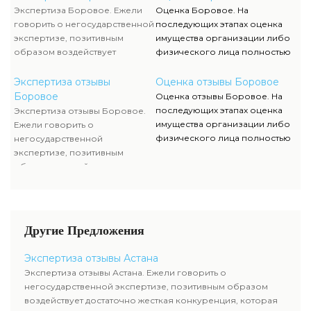
способствует формированию
клиента ограничивается
Экспертиза Боровое. Ежели
Оценка Боровое. На
полностью адекватного
объяснением отдельных
говорить о негосударственной
последующих этапах оценка
уровня цен.
вопросов и предоставлением
экспертизе, позитивным
имущества организации либо
недостающей документации.
образом воздействует
физического лица полностью
достаточно жесткая
исполняются силами наших
конкуренция, которая
служащих, тогда как участие
Экспертиза отзывы
Оценка отзывы Боровое
способствует формированию
клиента ограничивается
Боровое
Оценка отзывы Боровое. На
полностью адекватного
объяснением отдельных
последующих этапах оценка
Экспертиза отзывы Боровое.
уровня цен.
вопросов и предоставлением
имущества организации либо
Ежели говорить о
недостающей документации.
физического лица полностью
негосударственной
исполняются силами наших
экспертизе, позитивным
служащих, тогда как участие
образом воздействует
клиента ограничивается
достаточно жесткая
объяснением отдельных
конкуренция, которая
вопросов и предоставлением
способствует формированию
недостающей документации.
полностью адекватного
Другие Предложения
уровня цен.
Экспертиза отзывы Астана
Экспертиза отзывы Астана. Ежели говорить о
негосударственной экспертизе, позитивным образом
воздействует достаточно жесткая конкуренция, которая