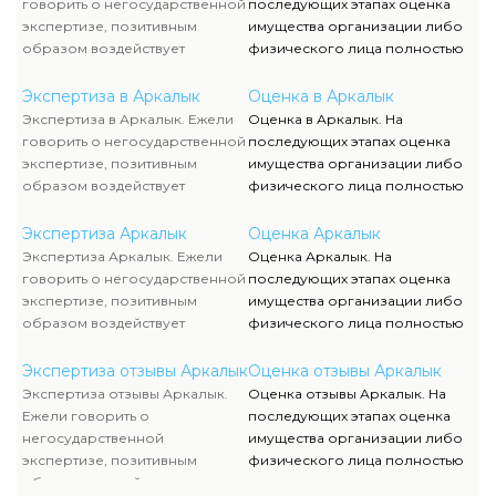
говорить о негосударственной
последующих этапах оценка
экспертизе, позитивным
имущества организации либо
образом воздействует
физического лица полностью
достаточно жесткая
исполняются силами наших
конкуренция, которая
служащих, тогда как участие
Экспертиза в Аркалык
Оценка в Аркалык
способствует формированию
клиента ограничивается
Экспертиза в Аркалык. Ежели
Оценка в Аркалык. На
полностью адекватного
объяснением отдельных
говорить о негосударственной
последующих этапах оценка
уровня цен.
вопросов и предоставлением
экспертизе, позитивным
имущества организации либо
недостающей документации.
образом воздействует
физического лица полностью
достаточно жесткая
исполняются силами наших
конкуренция, которая
служащих, тогда как участие
Экспертиза Аркалык
Оценка Аркалык
способствует формированию
клиента ограничивается
Экспертиза Аркалык. Ежели
Оценка Аркалык. На
полностью адекватного
объяснением отдельных
говорить о негосударственной
последующих этапах оценка
уровня цен.
вопросов и предоставлением
экспертизе, позитивным
имущества организации либо
недостающей документации.
образом воздействует
физического лица полностью
достаточно жесткая
исполняются силами наших
конкуренция, которая
служащих, тогда как участие
Экспертиза отзывы Аркалык
Оценка отзывы Аркалык
способствует формированию
клиента ограничивается
Экспертиза отзывы Аркалык.
Оценка отзывы Аркалык. На
полностью адекватного
объяснением отдельных
Ежели говорить о
последующих этапах оценка
уровня цен.
вопросов и предоставлением
негосударственной
имущества организации либо
недостающей документации.
экспертизе, позитивным
физического лица полностью
образом воздействует
исполняются силами наших