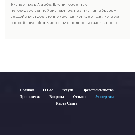
Экспертиза в Актобе. Ежели говорить о
негосударственной экспертизе, позитивным образом
воздействует достаточно жесткая конкуренция, которая
способствует формированию полностью адекватного
уровня цен.
Главная
О Нас
Услуги
Представительства
Приложение
Вопросы
Отзывы
Экспертиза
Карта Сайта