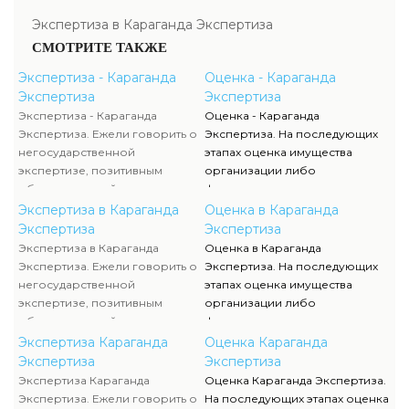
Экспертиза в Караганда Экспертиза
СМОТРИТЕ ТАКЖЕ
Экспертиза - Караганда
Оценка - Караганда
Экспертиза
Экспертиза
Экспертиза - Караганда
Оценка - Караганда
Экспертиза. Ежели говорить о
Экспертиза. На последующих
негосударственной
этапах оценка имущества
экспертизе, позитивным
организации либо
образом воздействует
физического лица полностью
достаточно жесткая
исполняются силами наших
Экспертиза в Караганда
Оценка в Караганда
конкуренция, которая
служащих, тогда как участие
Экспертиза
Экспертиза
способствует формированию
клиента ограничивается
Экспертиза в Караганда
Оценка в Караганда
полностью адекватного
объяснением отдельных
Экспертиза. Ежели говорить о
Экспертиза. На последующих
уровня цен.
вопросов и предоставлением
негосударственной
этапах оценка имущества
недостающей документации.
экспертизе, позитивным
организации либо
образом воздействует
физического лица полностью
достаточно жесткая
исполняются силами наших
Экспертиза Караганда
Оценка Караганда
конкуренция, которая
служащих, тогда как участие
Экспертиза
Экспертиза
способствует формированию
клиента ограничивается
Экспертиза Караганда
Оценка Караганда Экспертиза.
полностью адекватного
объяснением отдельных
Экспертиза. Ежели говорить о
На последующих этапах оценка