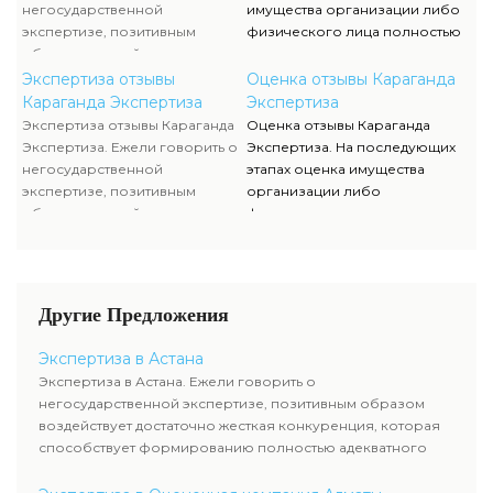
уровня цен.
вопросов и предоставлением
негосударственной
имущества организации либо
недостающей документации.
экспертизе, позитивным
физического лица полностью
образом воздействует
исполняются силами наших
достаточно жесткая
служащих, тогда как участие
Экспертиза отзывы
Оценка отзывы Караганда
конкуренция, которая
клиента ограничивается
Караганда Экспертиза
Экспертиза
способствует формированию
объяснением отдельных
Экспертиза отзывы Караганда
Оценка отзывы Караганда
полностью адекватного
вопросов и предоставлением
Экспертиза. Ежели говорить о
Экспертиза. На последующих
уровня цен.
недостающей документации.
негосударственной
этапах оценка имущества
экспертизе, позитивным
организации либо
образом воздействует
физического лица полностью
достаточно жесткая
исполняются силами наших
конкуренция, которая
служащих, тогда как участие
способствует формированию
клиента ограничивается
полностью адекватного
объяснением отдельных
Другие Предложения
уровня цен.
вопросов и предоставлением
недостающей документации.
Экспертиза в Астана
Экспертиза в Астана. Ежели говорить о
негосударственной экспертизе, позитивным образом
воздействует достаточно жесткая конкуренция, которая
способствует формированию полностью адекватного
уровня цен.