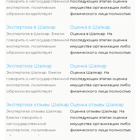
говорить о негосударственной
последующих этапах оценка
экспертизе, позитивным
имущества организации либо
образом воздействует
физического лица полностью
достаточно жесткая
исполняются силами наших
конкуренция, которая
служащих, тогда как участие
Экспертиза в Шалкар
Оценка в Шалкар
способствует формированию
клиента ограничивается
Экспертиза в Шалкар. Ежели
Оценка в Шалкар. На
полностью адекватного
объяснением отдельных
говорить о негосударственной
последующих этапах оценка
уровня цен.
вопросов и предоставлением
экспертизе, позитивным
имущества организации либо
недостающей документации.
образом воздействует
физического лица полностью
достаточно жесткая
исполняются силами наших
конкуренция, которая
служащих, тогда как участие
Экспертиза Шалкар
Оценка Шалкар
способствует формированию
клиента ограничивается
Экспертиза Шалкар. Ежели
Оценка Шалкар. На
полностью адекватного
объяснением отдельных
говорить о негосударственной
последующих этапах оценка
уровня цен.
вопросов и предоставлением
экспертизе, позитивным
имущества организации либо
недостающей документации.
образом воздействует
физического лица полностью
достаточно жесткая
исполняются силами наших
конкуренция, которая
служащих, тогда как участие
Экспертиза отзывы Шалкар
Оценка отзывы Шалкар
способствует формированию
клиента ограничивается
Экспертиза отзывы Шалкар.
Оценка отзывы Шалкар. На
полностью адекватного
объяснением отдельных
Ежели говорить о
последующих этапах оценка
уровня цен.
вопросов и предоставлением
негосударственной
имущества организации либо
недостающей документации.
экспертизе, позитивным
физического лица полностью
образом воздействует
исполняются силами наших