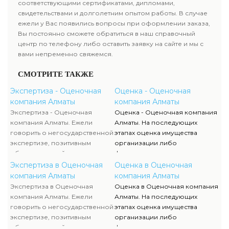
соответствующими сертификатами, дипломами,
свидетельствами и долголетним опытом работы. В случае
ежели у Вас появились вопросы при оформлении заказа,
Вы постоянно сможете обратиться в наш справочный
центр по телефону либо оставить заявку на сайте и мы с
вами непременно свяжемся.
СМОТРИТЕ ТАКЖЕ
Экспертиза - Оценочная
Оценка - Оценочная
компания Алматы
компания Алматы
Экспертиза - Оценочная
Оценка - Оценочная компания
компания Алматы. Ежели
Алматы. На последующих
говорить о негосударственной
этапах оценка имущества
экспертизе, позитивным
организации либо
образом воздействует
физического лица полностью
достаточно жесткая
исполняются силами наших
Экспертиза в Оценочная
Оценка в Оценочная
конкуренция, которая
служащих, тогда как участие
компания Алматы
компания Алматы
способствует формированию
клиента ограничивается
Экспертиза в Оценочная
Оценка в Оценочная компания
полностью адекватного
объяснением отдельных
компания Алматы. Ежели
Алматы. На последующих
уровня цен.
вопросов и предоставлением
говорить о негосударственной
этапах оценка имущества
недостающей документации.
экспертизе, позитивным
организации либо
образом воздействует
физического лица полностью