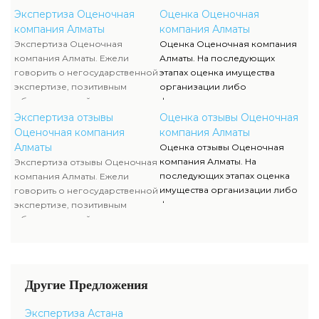
достаточно жесткая
исполняются силами наших
Экспертиза Оценочная
Оценка Оценочная
конкуренция, которая
служащих, тогда как участие
компания Алматы
компания Алматы
способствует формированию
клиента ограничивается
Экспертиза Оценочная
Оценка Оценочная компания
полностью адекватного
объяснением отдельных
компания Алматы. Ежели
Алматы. На последующих
уровня цен.
вопросов и предоставлением
говорить о негосударственной
этапах оценка имущества
недостающей документации.
экспертизе, позитивным
организации либо
образом воздействует
физического лица полностью
достаточно жесткая
исполняются силами наших
Экспертиза отзывы
Оценка отзывы Оценочная
конкуренция, которая
служащих, тогда как участие
Оценочная компания
компания Алматы
способствует формированию
клиента ограничивается
Алматы
Оценка отзывы Оценочная
полностью адекватного
объяснением отдельных
компания Алматы. На
Экспертиза отзывы Оценочная
уровня цен.
вопросов и предоставлением
последующих этапах оценка
компания Алматы. Ежели
недостающей документации.
имущества организации либо
говорить о негосударственной
физического лица полностью
экспертизе, позитивным
исполняются силами наших
образом воздействует
служащих, тогда как участие
достаточно жесткая
клиента ограничивается
конкуренция, которая
объяснением отдельных
способствует формированию
вопросов и предоставлением
полностью адекватного
Другие Предложения
недостающей документации.
уровня цен.
Экспертиза Астана