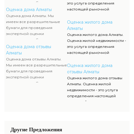
недвижимости. Список данных
это услуга определения
документов, их отображение и
Оценка дома Алматы
настоящей рыночной
сканы можно отыскать в
стоимости квартир,
Оценка дома Алматы. Мы
разделе нашего сайта.
многоэтажных домов и иной
имеем все разрешительные
Оценка жилого дома
недвижимой собственности.
бумаги для проведения
Алматы
экспертной оценки
Оценка жилого дома Алматы.
недвижимости. Список данных
Оценка жилой недвижимости -
документов, их отображение и
Оценка дома отзывы
это услуга определения
сканы можно отыскать в
Алматы
настоящей рыночной
разделе нашего сайта.
стоимости квартир,
Оценка дома отзывы Алматы.
многоэтажных домов и иной
Мы имеем все разрешительные
Оценка жилого дома
недвижимой собственности.
бумаги для проведения
отзывы Алматы
экспертной оценки
Оценка жилого дома отзывы
недвижимости. Список данных
Алматы. Оценка жилой
документов, их отображение и
недвижимости - это услуга
сканы можно отыскать в
определения настоящей
разделе нашего сайта.
рыночной стоимости квартир,
многоэтажных домов и иной
недвижимой собственности.
Другие Предложения