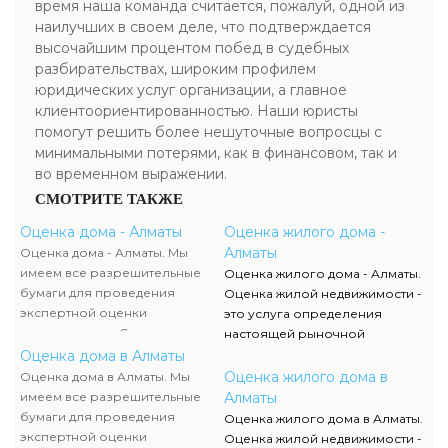
время наша команда считается, пожалуй, одной из
наилучших в своем деле, что подтверждается
высочайшим процентом побед в судебных
разбирательствах, широким профилем
юридических услуг организации, а главное
клиентоориентированностью. Наши юристы
помогут решить более нешуточные вопросцы с
минимальными потерями, как в финансовом, так и
во временном выражении.
СМОТРИТЕ ТАКЖЕ
Оценка дома - Алматы
Оценка жилого дома -
Алматы
Оценка дома - Алматы. Мы
имеем все разрешительные
Оценка жилого дома - Алматы.
бумаги для проведения
Оценка жилой недвижимости -
экспертной оценки
это услуга определения
недвижимости. Список данных
настоящей рыночной
документов, их отображение и
стоимости квартир,
Оценка дома в Алматы
сканы можно отыскать в
многоэтажных домов и иной
Оценка жилого дома в
Оценка дома в Алматы. Мы
разделе нашего сайта.
недвижимой собственности.
имеем все разрешительные
Алматы
бумаги для проведения
Оценка жилого дома в Алматы.
экспертной оценки
Оценка жилой недвижимости -