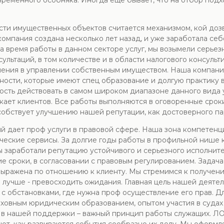
ременного особняка. Иногда еще бывает, что на отбор подх
сти имущественных объектов считается механизмом, кой доз
омпания создана несколько лет назад, и уже заработала се
а время работы в данном секторе услуг, мы возымели серьез
ьтаций, в том количестве и в области налогового консульт
шения в управлении собственным имуществом. Наша компани
ности, которые имеют спец образование и долгую практику 
ость действовать в самом широком диапазоне данного вида у
ает клиентов. Все работы выполняются в оговоренные срок
собствует улучшению нашей репутации, как достоверного па
й дает проф услуги в правовой сфере. Наша зона компетенц
ческие сервисы. За долгие годы работы в профильной нише 
ы заработали репутацию устойчивого и серьезного исполните
ие сроки, в согласовании с правовым регулированием. Задач
выражена по отношению к клиенту. Мы стремимся к получению
лучше - превосходить ожидания. Главная цель нашей деятель
 с обстановками, где нужна проф осуществление его прав. Д
овным юридическим образованием, опытом участия в судах 
ь в нашей поддержки – важный принцип работы служащих. Л