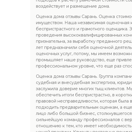
подходов к расчету рыночной стоимости сов
воздействует и размещение дома.
Оценка дома отзывы Сарань. Оценка стоимо
имуществом. Наша независимая оценочная к
беспристрастного и грамотного оценщика. З
проведения высококвалифицированных консул
признательна, за выработку преданного ре
лет предназначили себя оценочной деятель
оценочных услуг, потому, мы имеем возможн
промышляет наше руководство, еще привлек
профессиональном уровне, что еще раз спо
Оценка дома отзывы Сарань. Группа компани
судебная и внесудебная экспертиза, юриди
заслужила доверие многих тыщ клиентов. М
обеспечить итоги беспристрастно, в коротк
правовой несправедливости, которая была 
подходить предварительным оценкам, а еще 
лицо либо большой бизнес, столкнувшегося
сильнейшую команду профессионалов с верх
отношению к тем, кто имеет необходимост