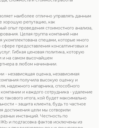
ода, сложность и стоимость работы
воляет наиболее отлично управлять данным
бе хорошую репутацию, как
ный опыт проведения стоимостного анализа,
ирования. Целая группа компаний нам
я укомплектована спецами, которые много
в сфере предоставления консалтинговых и
слуг. Гибкая ценовая политика, которую
и и на самом высочайшем
ртнера в любом начинании.
ии - независящая оценка, независимая
компания получила высокую оценку и
ля, надежного напарника, способного
а компании и каждого сотрудника - удаление
 такового итога, кой будет максимально
ности – защита клиента, будь то частное
ля достижения цели мы сотворили
разных инстанций. Честность по
ОЖЬ и подтасовка фактов исключены из