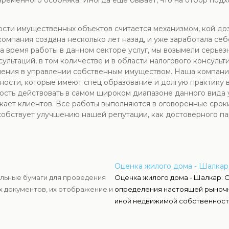
ременного особняка. Иногда еще бывает, что на отбор подх
сти имущественных объектов считается механизмом, кой до
омпания создана несколько лет назад, и уже заработала се
а время работы в данном секторе услуг, мы возымели серьез
ьтаций, в том количестве и в области налогового консульт
шения в управлении собственным имуществом. Наша компани
ности, которые имеют спец образование и долгую практику 
ость действовать в самом широком диапазоне данного вида у
ает клиентов. Все работы выполняются в оговоренные срок
собствует улучшению нашей репутации, как достоверного па
Оценка жилого дома - Шалкар
льные бумаги для проведения
Оценка жилого дома - Шалкар. 
х документов, их отображение и
определения настоящей рыночн
иной недвижимой собственност