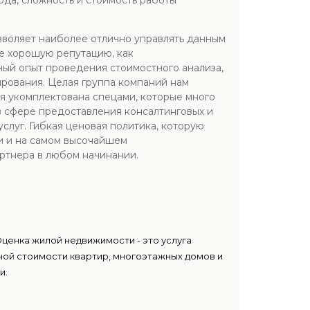
ода, сложность и стоимость работы
зволяет наиболее отлично управлять данным
бе хорошую репутацию, как
ный опыт проведения стоимостного анализа,
ирования. Целая группа компаний нам
я укомплектована спецами, которые много
в сфере предоставления консалтинговых и
слуг. Гибкая ценовая политика, которую
и и на самом высочайшем
ртнера в любом начинании.
Оценка жилой недвижимости - это услуга
ой стоимости квартир, многоэтажных домов и
и.