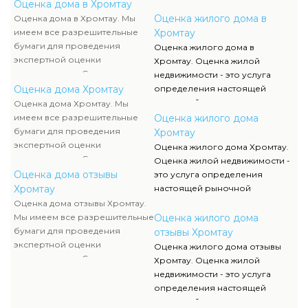
документов, их отображение и
стоимости квартир,
Оценка дома в Хромтау
сканы можно отыскать в
многоэтажных домов и иной
Оценка жилого дома в
Оценка дома в Хромтау. Мы
разделе нашего сайта.
недвижимой собственности.
имеем все разрешительные
Хромтау
бумаги для проведения
Оценка жилого дома в
экспертной оценки
Хромтау. Оценка жилой
недвижимости. Список данных
недвижимости - это услуга
документов, их отображение и
Оценка дома Хромтау
определения настоящей
сканы можно отыскать в
рыночной стоимости квартир,
Оценка дома Хромтау. Мы
разделе нашего сайта.
многоэтажных домов и иной
имеем все разрешительные
Оценка жилого дома
недвижимой собственности.
бумаги для проведения
Хромтау
экспертной оценки
Оценка жилого дома Хромтау.
недвижимости. Список данных
Оценка жилой недвижимости -
документов, их отображение и
Оценка дома отзывы
это услуга определения
сканы можно отыскать в
Хромтау
настоящей рыночной
разделе нашего сайта.
стоимости квартир,
Оценка дома отзывы Хромтау.
многоэтажных домов и иной
Мы имеем все разрешительные
Оценка жилого дома
недвижимой собственности.
бумаги для проведения
отзывы Хромтау
экспертной оценки
Оценка жилого дома отзывы
недвижимости. Список данных
Хромтау. Оценка жилой
документов, их отображение и
недвижимости - это услуга
сканы можно отыскать в
определения настоящей
разделе нашего сайта.
рыночной стоимости квартир,