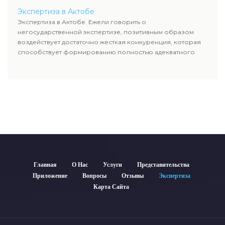
Экспертиза в Актобе
Экспертиза в Актобе. Ежели говорить о
негосударственной экспертизе, позитивным образом
воздействует достаточно жесткая конкуренция, которая
способствует формированию полностью адекватного
уровня цен.
Главная
О Нас
Услуги
Представительства
Приложение
Вопросы
Отзывы
Экспертиза
Карта Сайта