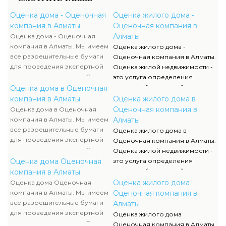
Оценка дома - Оценочная
Оценка жилого дома -
компания в Алматы
Оценочная компания в
Алматы
Оценка дома - Оценочная
компания в Алматы. Мы имеем
Оценка жилого дома -
все разрешительные бумаги
Оценочная компания в Алматы.
для проведения экспертной
Оценка жилой недвижимости -
оценки недвижимости. Список
это услуга определения
данных документов, их
настоящей рыночной
Оценка дома в Оценочная
отображение и сканы можно
стоимости квартир,
компания в Алматы
Оценка жилого дома в
отыскать в разделе нашего
многоэтажных домов и иной
Оценочная компания в
Оценка дома в Оценочная
сайта.
недвижимой собственности.
компания в Алматы. Мы имеем
Алматы
все разрешительные бумаги
Оценка жилого дома в
для проведения экспертной
Оценочная компания в Алматы.
оценки недвижимости. Список
Оценка жилой недвижимости -
данных документов, их
Оценка дома Оценочная
это услуга определения
отображение и сканы можно
настоящей рыночной
компания в Алматы
отыскать в разделе нашего
стоимости квартир,
Оценка жилого дома
Оценка дома Оценочная
сайта.
многоэтажных домов и иной
компания в Алматы. Мы имеем
Оценочная компания в
недвижимой собственности.
все разрешительные бумаги
Алматы
для проведения экспертной
Оценка жилого дома
оценки недвижимости. Список
Оценочная компания в Алматы.