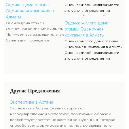
данных документов, их
Оценка дома отзывы
Оценка жилой недвижимости -
отображение и сканы можно
Оценочная компания в
это услуга определения
отыскать в разделе нашего
настоящей рыночной
Алматы
сайта.
стоимости квартир,
Оценка жилого дома
Оценка дома отзывы
многоэтажных домов и иной
Оценочная компания в Алматы.
отзывы Оценочная
недвижимой собственности.
Мы имеем все разрешительные
компания в Алматы
бумаги для проведения
Оценка жилого дома отзывы
экспертной оценки
Оценочная компания в Алматы.
недвижимости. Список данных
Оценка жилой недвижимости -
документов, их отображение и
это услуга определения
сканы можно отыскать в
настоящей рыночной
разделе нашего сайта.
стоимости квартир,
многоэтажных домов и иной
недвижимой собственности.
Другие Предложения
Экспертиза в Астана
Экспертиза в Астана. Ежели говорить о
негосударственной экспертизе, позитивным образом
воздействует достаточно жесткая конкуренция, которая
способствует формированию полностью адекватного