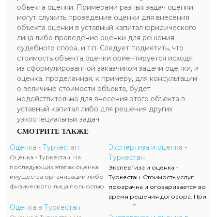
объекта оценки. Примерами разных задач оценки
могут служить проведение оценки для внесения
объекта оценки в уставный капитал юридического
лица либо проведение оценки для решения
судебного спора, и т.п. Следует подметить, что
стоимость объекта оценки ориентируется исходя
из сформулированной заказчиком задачи оценки, и
оценка, проделанная, к примеру, для консультации
о величине стоимости объекта, будет
недействительна для внесения этого объекта в
уставный капитал либо для решения других
узкоспециальных задач.
СМОТРИТЕ ТАКЖЕ
Оценка - Туркестан
Экспертиза и оценка -
Туркестан
Оценка - Туркестан. На
последующих этапах оценка
Экспертиза и оценка -
имущества организации либо
Туркестан. Стоимость услуг
физического лица полностью
прозрачна и оговаривается во
исполняются силами наших
время решения договора. При
служащих, тогда как участие
этом соблюдаются все нормы,
Оценка в Туркестан
клиента ограничивается
мнения оценки, расклады к