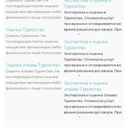
Экспертиза и оценка в
Оценка в Туркестан. На
объяснением отдельных
определению
последующих этапах оценка
Туркестан
вопросов и предоставлением
соответствующей стоимости.
имущества организации либо
Экспертиза и оценка в
недостающей документации.
Для получения
физического лица полностью
Туркестан. Стоимость услуг
исчерпывающей инфы о
исполняются силами наших
прозрачна и оговаривается во
стоимости и сроках оказания
служащих, тогда как участие
Оценка Туркестан
время решения договора. При
услуг вы сможете обратиться к
клиента ограничивается
этом соблюдаются все нормы,
Оценка Туркестан. На
нам за консультацией.
объяснением отдельных
мнения оценки, расклады к
последующих этапах оценка
Экспертиза и оценка
вопросов и предоставлением
определению
имущества организации либо
Туркестан
недостающей документации.
соответствующей стоимости.
физического лица полностью
Экспертиза и оценка
Для получения
исполняются силами наших
Туркестан. Стоимость услуг
исчерпывающей инфы о
служащих, тогда как участие
Оценка отзывы Туркестан
прозрачна и оговаривается во
стоимости и сроках оказания
клиента ограничивается
время решения договора. При
Оценка отзывы Туркестан. На
услуг вы сможете обратиться к
объяснением отдельных
этом соблюдаются все нормы,
последующих этапах оценка
нам за консультацией.
вопросов и предоставлением
мнения оценки, расклады к
имущества организации либо
Экспертиза и оценка
недостающей документации.
определению
физического лица полностью
отзывы Туркестан
соответствующей стоимости.
исполняются силами наших
Экспертиза и оценка отзывы
Для получения
служащих, тогда как участие
Туркестан. Стоимость услуг
исчерпывающей инфы о
клиента ограничивается
прозрачна и оговаривается во
стоимости и сроках оказания
объяснением отдельных
время решения договора. При
услуг вы сможете обратиться к
вопросов и предоставлением
этом соблюдаются все нормы,
нам за консультацией.
недостающей документации.
мнения оценки, расклады к