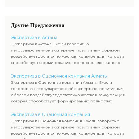
нам за консультацией.
недостающей документации.
мнения оценки, расклады к
определению
соответствующей стоимости.
Для получения
Другие Предложения
исчерпывающей инфы о
стоимости и сроках оказания
Экспертиза в Астана
услуг вы сможете обратиться к
Экспертиза в Астана. Ежели говорить о
нам за консультацией.
негосударственной экспертизе, позитивным образом
воздействует достаточно жесткая конкуренция, которая
способствует формированию полностью адекватного
уровня цен.
Экспертиза в Оценочная компания Алматы
Экспертиза в Оценочная компания Алматы. Ежели
говорить о негосударственной экспертизе, позитивным
образом воздействует достаточно жесткая конкуренция,
которая способствует формированию полностью
адекватного уровня цен.
Экспертиза в Оценочная компания
Экспертиза в Оценочная компания. Ежели говорить о
негосударственной экспертизе, позитивным образом
воздействует достаточно жесткая конкуренция, которая