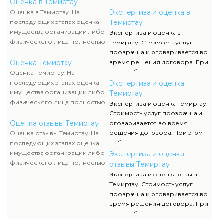
служащих, тогда как участие
этом соблюдаются все нормы,
Оценка в Темиртау
клиента ограничивается
мнения оценки, расклады к
Экспертиза и оценка в
Оценка в Темиртау. На
объяснением отдельных
определению
последующих этапах оценка
Темиртау
вопросов и предоставлением
соответствующей стоимости.
имущества организации либо
Экспертиза и оценка в
недостающей документации.
Для получения
физического лица полностью
Темиртау. Стоимость услуг
исчерпывающей инфы о
исполняются силами наших
прозрачна и оговаривается во
стоимости и сроках оказания
служащих, тогда как участие
Оценка Темиртау
время решения договора. При
услуг вы сможете обратиться к
клиента ограничивается
этом соблюдаются все нормы,
Оценка Темиртау. На
нам за консультацией.
объяснением отдельных
мнения оценки, расклады к
последующих этапах оценка
Экспертиза и оценка
вопросов и предоставлением
определению
имущества организации либо
Темиртау
недостающей документации.
соответствующей стоимости.
физического лица полностью
Экспертиза и оценка Темиртау.
Для получения
исполняются силами наших
Стоимость услуг прозрачна и
исчерпывающей инфы о
служащих, тогда как участие
Оценка отзывы Темиртау
оговаривается во время
стоимости и сроках оказания
клиента ограничивается
решения договора. При этом
Оценка отзывы Темиртау. На
услуг вы сможете обратиться к
объяснением отдельных
соблюдаются все нормы,
последующих этапах оценка
нам за консультацией.
вопросов и предоставлением
мнения оценки, расклады к
имущества организации либо
Экспертиза и оценка
недостающей документации.
определению
физического лица полностью
отзывы Темиртау
соответствующей стоимости.
исполняются силами наших
Экспертиза и оценка отзывы
Для получения
служащих, тогда как участие
Темиртау. Стоимость услуг
исчерпывающей инфы о
клиента ограничивается
прозрачна и оговаривается во
стоимости и сроках оказания
объяснением отдельных
время решения договора. При
услуг вы сможете обратиться к
вопросов и предоставлением
этом соблюдаются все нормы,