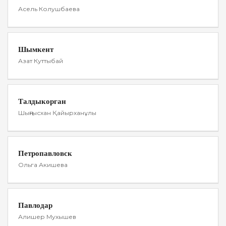
Асель Колушбаева
Шымкент
Азат Куттыбай
Талдыкорган
Шыңғысхан Қайырханұлы
Петропавловск
Ольга Акишева
Павлодар
Алишер Мухышев