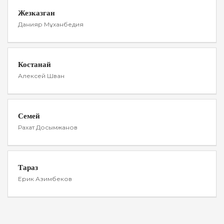
Жезказган
Данияр Мұханбедия
Костанай
Алексей Шван
Семей
Рахат Досымжанов
Тараз
Ерик Азимбеков