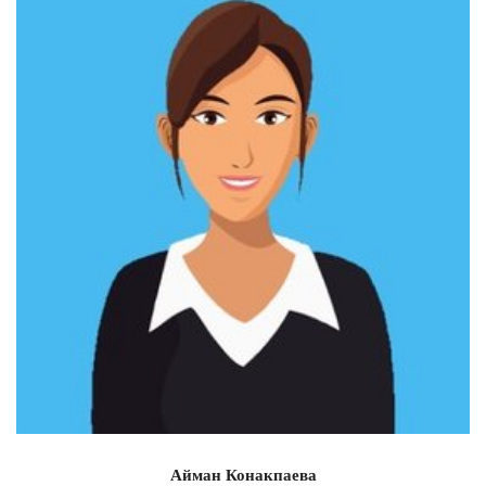
Айман Конакпаева