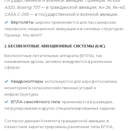
государственной и военной авиации. Примеры:
Airbus
A320, Boeing 737
— в гражданской авиации;
Ан-26, Як-40,
CASA C-295
— в государственной и военной авиации.
Вертолёты
: широко применяются для пассажирских
перевозок, медицинской эвакуации и в силовых структурах.
Пример:
Ми-8АМТ
.
2.
БЕСПИЛОТНЫЕ АВИАЦИОННЫЕ СИСТЕМЫ (БАС)
Беспилотные летательные аппараты (БПЛА), так
называемые дроны, активно внедряются в различных
сферах:
Квадрокоптеры
: используются для аэрофотосъёмки,
мониторинга сельскохозяйственных угодий и
инфраструктуры.
БПЛА самолётного типа
: применяются в разведке,
патрулировании и других специализированных задачах.
Согласно данным Комитета гражданской авиации, в
Казахстане зарегистрированы различные типы БПЛА,