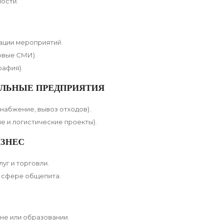
ости.
зации мероприятий.
овые СМИ).
рафия).
АЛЬНЫЕ ПРЕДПРИЯТИЯ
набжение, вывоз отходов).
 и логистические проекты).
ИЗНЕС
уг и торговли.
и сфере общепита.
ине или образовании.