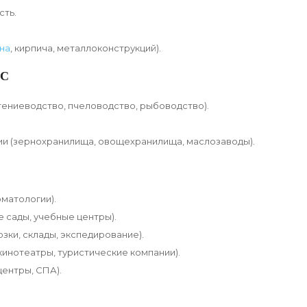
сть.
на
, кирпича, металлоконструкций).
ЕС
ениеводство, пчеловодство, рыбоводство).
ии (зернохранилища, овощехранилища, маслозаводы).
оматологии).
 сады, учебные центры).
зки, склады, экспедирование).
кинотеатры, туристические компании).
центры, СПА).