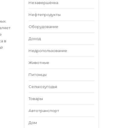
Незавершёнка
Нефтепродукты
вых
Оборудование
вляет
е
Доход
а в
ий
Недропользование
Животные
Питомцы
Сельхозугодья
Товары
Автотранспорт
Дом