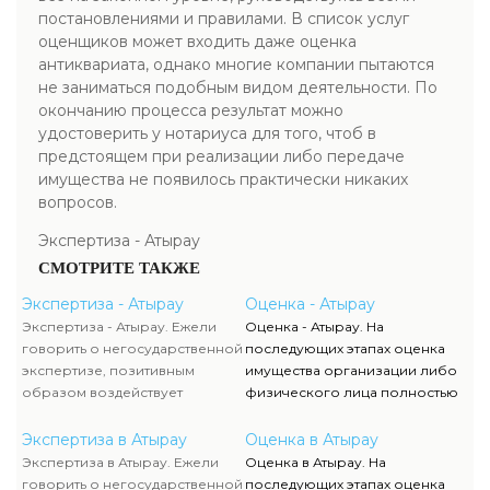
постановлениями и правилами. В список услуг
оценщиков может входить даже оценка
антиквариата, однако многие компании пытаются
не заниматься подобным видом деятельности. По
окончанию процесса результат можно
удостоверить у нотариуса для того, чтоб в
предстоящем при реализации либо передаче
имущества не появилось практически никаких
вопросов.
Экспертиза - Атырау
СМОТРИТЕ ТАКЖЕ
Экспертиза - Атырау
Оценка - Атырау
Экспертиза - Атырау. Ежели
Оценка - Атырау. На
говорить о негосударственной
последующих этапах оценка
экспертизе, позитивным
имущества организации либо
образом воздействует
физического лица полностью
достаточно жесткая
исполняются силами наших
конкуренция, которая
служащих, тогда как участие
Экспертиза в Атырау
Оценка в Атырау
способствует формированию
клиента ограничивается
Экспертиза в Атырау. Ежели
Оценка в Атырау. На
полностью адекватного
объяснением отдельных
говорить о негосударственной
последующих этапах оценка