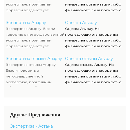
уровня цен.
вопросов и предоставлением
экспертизе, позитивным
имущества организации либо
недостающей документации.
образом воздействует
физического лица полностью
достаточно жесткая
исполняются силами наших
конкуренция, которая
служащих, тогда как участие
Экспертиза Атырау
Оценка Атырау
способствует формированию
клиента ограничивается
Экспертиза Атырау. Ежели
Оценка Атырау. На
полностью адекватного
объяснением отдельных
говорить о негосударственной
последующих этапах оценка
уровня цен.
вопросов и предоставлением
экспертизе, позитивным
имущества организации либо
недостающей документации.
образом воздействует
физического лица полностью
достаточно жесткая
исполняются силами наших
конкуренция, которая
служащих, тогда как участие
Экспертиза отзывы Атырау
Оценка отзывы Атырау
способствует формированию
клиента ограничивается
Экспертиза отзывы Атырау.
Оценка отзывы Атырау. На
полностью адекватного
объяснением отдельных
Ежели говорить о
последующих этапах оценка
уровня цен.
вопросов и предоставлением
негосударственной
имущества организации либо
недостающей документации.
экспертизе, позитивным
физического лица полностью
образом воздействует
исполняются силами наших
достаточно жесткая
служащих, тогда как участие
конкуренция, которая
клиента ограничивается
способствует формированию
объяснением отдельных
полностью адекватного
вопросов и предоставлением
Другие Предложения
уровня цен.
недостающей документации.
Экспертиза - Астана