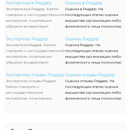
конкуренция, которая
служащих, тогда как участие
Экспертиза в Риддер
Оценка в Риддер
способствует формированию
клиента ограничивается
Экспертиза в Риддер. Ежели
Оценка в Риддер. На
полностью адекватного
объяснением отдельных
говорить о негосударственной
последующих этапах оценка
уровня цен.
вопросов и предоставлением
экспертизе, позитивным
имущества организации либо
недостающей документации.
образом воздействует
физического лица полностью
достаточно жесткая
исполняются силами наших
конкуренция, которая
служащих, тогда как участие
Экспертиза Риддер
Оценка Риддер
способствует формированию
клиента ограничивается
Экспертиза Риддер. Ежели
Оценка Риддер. На
полностью адекватного
объяснением отдельных
говорить о негосударственной
последующих этапах оценка
уровня цен.
вопросов и предоставлением
экспертизе, позитивным
имущества организации либо
недостающей документации.
образом воздействует
физического лица полностью
достаточно жесткая
исполняются силами наших
конкуренция, которая
служащих, тогда как участие
Экспертиза отзывы Риддер
Оценка отзывы Риддер
способствует формированию
клиента ограничивается
Экспертиза отзывы Риддер.
Оценка отзывы Риддер. На
полностью адекватного
объяснением отдельных
Ежели говорить о
последующих этапах оценка
уровня цен.
вопросов и предоставлением
негосударственной
имущества организации либо
недостающей документации.
экспертизе, позитивным
физического лица полностью
образом воздействует
исполняются силами наших
достаточно жесткая
служащих, тогда как участие
конкуренция, которая
клиента ограничивается
способствует формированию
объяснением отдельных
полностью адекватного
вопросов и предоставлением