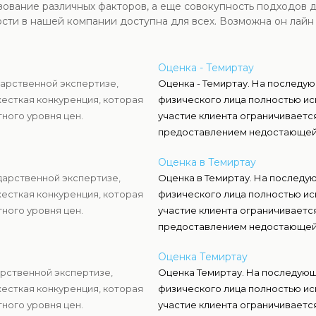
зование различных факторов, а еще совокупность подходов д
сти в нашей компании доступна для всех. Возможна он лайн
Оценка - Темиртау
дарственной экспертизе,
Оценка - Темиртау. На последу
есткая конкуренция, которая
физического лица полностью ис
ного уровня цен.
участие клиента ограничиваетс
предоставлением недостающей
Оценка в Темиртау
ударственной экспертизе,
Оценка в Темиртау. На последу
есткая конкуренция, которая
физического лица полностью ис
ного уровня цен.
участие клиента ограничиваетс
предоставлением недостающей
Оценка Темиртау
арственной экспертизе,
Оценка Темиртау. На последующ
есткая конкуренция, которая
физического лица полностью ис
ного уровня цен.
участие клиента ограничиваетс