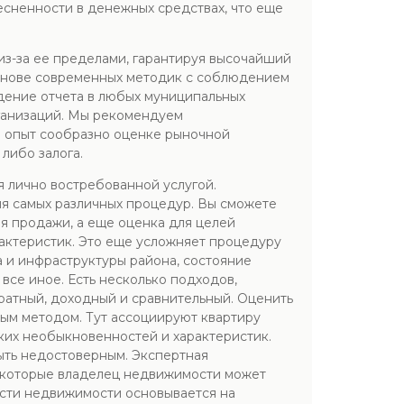
есненности в денежных средствах, что еще
 из-за ее пределами, гарантируя высочайший
 основе современных методик с соблюдением
дение отчета в любых муниципальных
ганизаций. Мы рекомендуем
й опыт сообразно оценке рыночной
либо залога.
я лично востребованной услугой.
я самых различных процедур. Вы сможете
для продажи, а еще оценка для целей
актеристик. Это еще усложняет процедуру
 и инфраструктуры района, состояние
все иное. Есть несколько подходов,
тратный, доходный и сравнительный. Оценить
ым методом. Тут ассоциируют квартиру
ких необыкновенностей и характеристик.
ыть недостоверным. Экспертная
, которые владелец недвижимости может
ости недвижимости основывается на