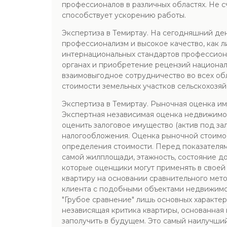
профессионалов в различных областях. Не с
способствует ускорению работы.
Экспертиза в Темиртау. На сегодняшний ден
профессионализм и высокое качество, как л
интернациональных стандартов профессион
органах и приобретение рецензий национа
взаимовыгодное сотрудничество во всех о
стоимости земельных участков сельскохозяй
Экспертиза в Темиртау. Рыночная оценка им
Экспертная независимая оценка недвижимо
оценить залоговое имущество (актив под зал
налогообложения. Оценка рыночной стоимо
определения стоимости. Перед показателям
самой жилплощади, этажность, состояние до
которые оценщики могут применять в своей 
квартиру на основании сравнительного мет
клиента с подобными объектами недвижимос
"Грубое сравнение" лишь основных характе
независящая критика квартиры, основанная
заполучить в будущем. Это самый наилучши