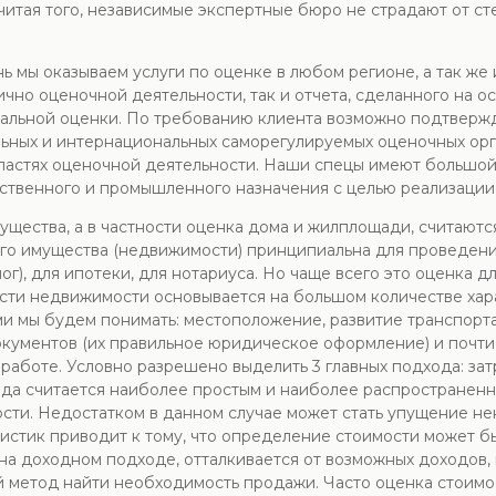
читая того, независимые экспертные бюро не страдают от ст
ь мы оказываем услуги по оценке в любом регионе, а так же
ично оценочной деятельности, так и отчета, сделанного на
альной оценки. По требованию клиента возможно подтверж
льных и интернациональных саморегулируемых оценочных ор
бластях оценочной деятельности. Наши спецы имеют большо
ственного и промышленного назначения с целью реализации 
ущества, а в частности оценка дома и жилплощади, считаютс
го имущества (недвижимости) принципиальна для проведени
ог), для ипотеки, для нотариуса. Но чаще всего это оценка 
сти недвижимости основывается на большом количестве хар
и мы будем понимать: местоположение, развитие транспорта
кументов (их правильное юридическое оформление) и почти 
работе. Условно разрешено выделить 3 главных подхода: за
ода считается наиболее простым и наиболее распространенн
ти. Недостатком в данном случае может стать упущение не
ристик приводит к тому, что определение стоимости может б
 на доходном подходе, отталкивается от возможных доходов
й метод найти необходимость продажи. Часто оценка стоим