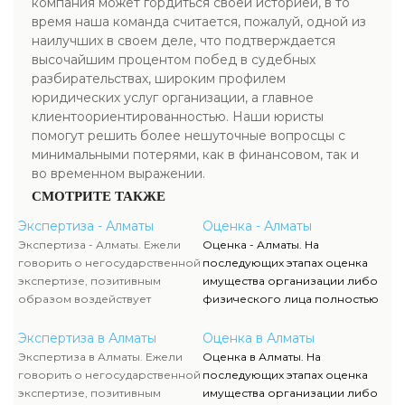
компания может гордиться своей историей, в то
время наша команда считается, пожалуй, одной из
наилучших в своем деле, что подтверждается
высочайшим процентом побед в судебных
разбирательствах, широким профилем
юридических услуг организации, а главное
клиентоориентированностью. Наши юристы
помогут решить более нешуточные вопросцы с
минимальными потерями, как в финансовом, так и
во временном выражении.
СМОТРИТЕ ТАКЖЕ
Экспертиза - Алматы
Оценка - Алматы
Экспертиза - Алматы. Ежели
Оценка - Алматы. На
говорить о негосударственной
последующих этапах оценка
экспертизе, позитивным
имущества организации либо
образом воздействует
физического лица полностью
достаточно жесткая
исполняются силами наших
конкуренция, которая
служащих, тогда как участие
Экспертиза в Алматы
Оценка в Алматы
способствует формированию
клиента ограничивается
Экспертиза в Алматы. Ежели
Оценка в Алматы. На
полностью адекватного
объяснением отдельных
говорить о негосударственной
последующих этапах оценка
уровня цен.
вопросов и предоставлением
экспертизе, позитивным
имущества организации либо