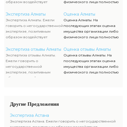
недостающей документации.
образом воздействует
физического лица полностью
достаточно жесткая
исполняются силами наших
конкуренция, которая
служащих, тогда как участие
Экспертиза Алматы
Оценка Алматы
способствует формированию
клиента ограничивается
Экспертиза Алматы. Ежели
Оценка Алматы. На
полностью адекватного
объяснением отдельных
говорить о негосударственной
последующих этапах оценка
уровня цен.
вопросов и предоставлением
экспертизе, позитивным
имущества организации либо
недостающей документации.
образом воздействует
физического лица полностью
достаточно жесткая
исполняются силами наших
конкуренция, которая
служащих, тогда как участие
Экспертиза отзывы Алматы
Оценка отзывы Алматы
способствует формированию
клиента ограничивается
Экспертиза отзывы Алматы.
Оценка отзывы Алматы. На
полностью адекватного
объяснением отдельных
Ежели говорить о
последующих этапах оценка
уровня цен.
вопросов и предоставлением
негосударственной
имущества организации либо
недостающей документации.
экспертизе, позитивным
физического лица полностью
образом воздействует
исполняются силами наших
достаточно жесткая
служащих, тогда как участие
конкуренция, которая
клиента ограничивается
способствует формированию
объяснением отдельных
полностью адекватного
вопросов и предоставлением
Другие Предложения
уровня цен.
недостающей документации.
Экспертиза Астана
Экспертиза Астана. Ежели говорить о негосударственной
экспертизе, позитивным образом воздействует