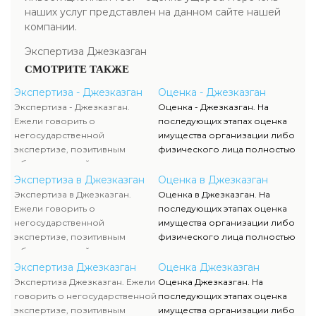
наших услуг представлен на данном сайте нашей
компании.
Экспертиза Джезказган
СМОТРИТЕ ТАКЖЕ
Экспертиза - Джезказган
Оценка - Джезказган
Экспертиза - Джезказган.
Оценка - Джезказган. На
Ежели говорить о
последующих этапах оценка
негосударственной
имущества организации либо
экспертизе, позитивным
физического лица полностью
образом воздействует
исполняются силами наших
достаточно жесткая
служащих, тогда как участие
Экспертиза в Джезказган
Оценка в Джезказган
конкуренция, которая
клиента ограничивается
Экспертиза в Джезказган.
Оценка в Джезказган. На
способствует формированию
объяснением отдельных
Ежели говорить о
последующих этапах оценка
полностью адекватного
вопросов и предоставлением
негосударственной
имущества организации либо
уровня цен.
недостающей документации.
экспертизе, позитивным
физического лица полностью
образом воздействует
исполняются силами наших
достаточно жесткая
служащих, тогда как участие
Экспертиза Джезказган
Оценка Джезказган
конкуренция, которая
клиента ограничивается
Экспертиза Джезказган. Ежели
Оценка Джезказган. На
способствует формированию
объяснением отдельных
говорить о негосударственной
последующих этапах оценка
полностью адекватного
вопросов и предоставлением
экспертизе, позитивным
имущества организации либо