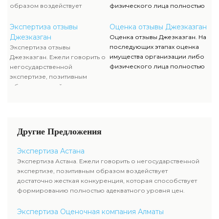
уровня цен.
недостающей документации.
образом воздействует
физического лица полностью
достаточно жесткая
исполняются силами наших
конкуренция, которая
служащих, тогда как участие
Экспертиза отзывы
Оценка отзывы Джезказган
способствует формированию
клиента ограничивается
Джезказган
Оценка отзывы Джезказган. На
полностью адекватного
объяснением отдельных
последующих этапах оценка
Экспертиза отзывы
уровня цен.
вопросов и предоставлением
имущества организации либо
Джезказган. Ежели говорить о
недостающей документации.
физического лица полностью
негосударственной
исполняются силами наших
экспертизе, позитивным
служащих, тогда как участие
образом воздействует
клиента ограничивается
достаточно жесткая
объяснением отдельных
конкуренция, которая
вопросов и предоставлением
способствует формированию
недостающей документации.
полностью адекватного
Другие Предложения
уровня цен.
Экспертиза Астана
Экспертиза Астана. Ежели говорить о негосударственной
экспертизе, позитивным образом воздействует
достаточно жесткая конкуренция, которая способствует
формированию полностью адекватного уровня цен.
Экспертиза Оценочная компания Алматы