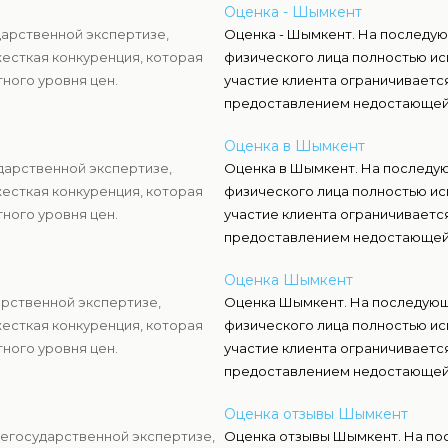
Оценка - Шымкент
дарственной экспертизе,
Оценка - Шымкент. На последую
есткая конкуренция, которая
физического лица полностью ис
ного уровня цен.
участие клиента ограничиваетс
предоставлением недостающей
Оценка в Шымкент
дарственной экспертизе,
Оценка в Шымкент. На последую
есткая конкуренция, которая
физического лица полностью ис
ного уровня цен.
участие клиента ограничиваетс
предоставлением недостающей
Оценка Шымкент
арственной экспертизе,
Оценка Шымкент. На последующ
есткая конкуренция, которая
физического лица полностью ис
ного уровня цен.
участие клиента ограничиваетс
предоставлением недостающей
Оценка отзывы Шымкент
негосударственной экспертизе,
Оценка отзывы Шымкент. На по