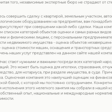
читая того, независимые экспертные бюро не страдают от ст
сь совершить сделку с квартирой, земельным участком, авт
логическим оборудованием на предприятии, вам понадобится
присутствуют при совершении какой-либо сделки. Наша комп
 списком категорий объектов оценки и самых разных видо
ми и физическими лицами, с персональными предпринимателя
сти недвижимого имущества - оценка объектов незавершенно
- оценка стоимости машин, оснащения и транспортных средс
чень наших услуг представлен на данном сайте нашей компа
час стают нужными и важными посреди всех категорий наро
ций. Это может быть оценка для ипотеки, страхования, отчу
ледство, для нотариуса, при разделе имущества, в суде. При
нка. Оценочная компания это наилучший оценщик на финанс
ой базой, с которой мы постоянно сотрудничаем. Конкретно
ля исполнения этого нелегкого занятия мы собрали в нашей 
собственный опыт, национальные и международные норматив
имости.