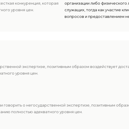
есткая конкуренция, которая
организации либо физического 
ного уровня цен.
служащих, тогда как участие к
вопросов и предоставлением н
арственной экспертизе, позитивным образом воздействует дост
атного уровня цен.
и говорить о негосударственной экспертизе, позитивным образ
анию полностью адекватного уровня цен.