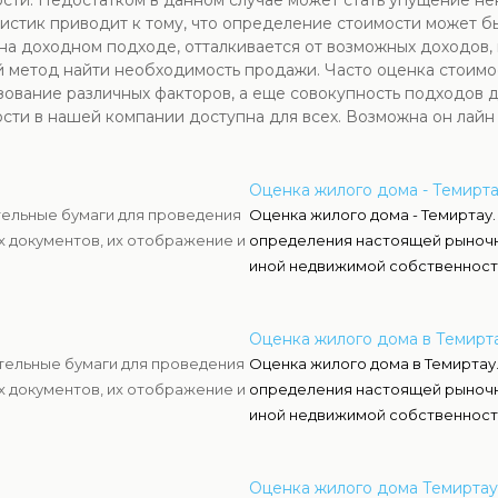
ти. Недостатком в данном случае может стать упущение не
ристик приводит к тому, что определение стоимости может б
 на доходном подходе, отталкивается от возможных доходов
й метод найти необходимость продажи. Часто оценка стоим
зование различных факторов, а еще совокупность подходов д
сти в нашей компании доступна для всех. Возможна он лайн
Оценка жилого дома - Темирт
тельные бумаги для проведения
Оценка жилого дома - Темиртау.
х документов, их отображение и
определения настоящей рыночн
иной недвижимой собственност
Оценка жилого дома в Темирт
тельные бумаги для проведения
Оценка жилого дома в Темиртау.
х документов, их отображение и
определения настоящей рыночн
иной недвижимой собственност
Оценка жилого дома Темиртау