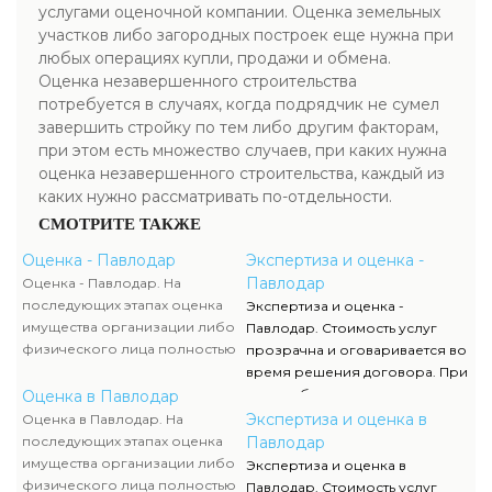
услугами оценочной компании. Оценка земельных
участков либо загородных построек еще нужна при
любых операциях купли, продажи и обмена.
Оценка незавершенного строительства
потребуется в случаях, когда подрядчик не сумел
завершить стройку по тем либо другим факторам,
при этом есть множество случаев, при каких нужна
оценка незавершенного строительства, каждый из
каких нужно рассматривать по-отдельности.
СМОТРИТЕ ТАКЖЕ
Оценка - Павлодар
Экспертиза и оценка -
Павлодар
Оценка - Павлодар. На
последующих этапах оценка
Экспертиза и оценка -
имущества организации либо
Павлодар. Стоимость услуг
физического лица полностью
прозрачна и оговаривается во
исполняются силами наших
время решения договора. При
служащих, тогда как участие
этом соблюдаются все нормы,
Оценка в Павлодар
клиента ограничивается
мнения оценки, расклады к
Экспертиза и оценка в
Оценка в Павлодар. На
объяснением отдельных
определению
последующих этапах оценка
Павлодар
вопросов и предоставлением
соответствующей стоимости.
имущества организации либо
Экспертиза и оценка в
недостающей документации.
Для получения
физического лица полностью
Павлодар. Стоимость услуг