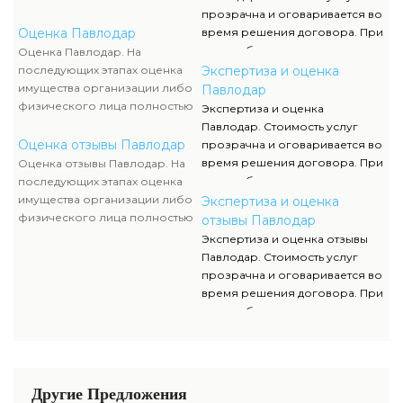
исчерпывающей инфы о
исполняются силами наших
прозрачна и оговаривается во
стоимости и сроках оказания
служащих, тогда как участие
Оценка Павлодар
время решения договора. При
услуг вы сможете обратиться к
клиента ограничивается
этом соблюдаются все нормы,
Оценка Павлодар. На
нам за консультацией.
объяснением отдельных
мнения оценки, расклады к
последующих этапах оценка
Экспертиза и оценка
вопросов и предоставлением
определению
имущества организации либо
Павлодар
недостающей документации.
соответствующей стоимости.
физического лица полностью
Экспертиза и оценка
Для получения
исполняются силами наших
Павлодар. Стоимость услуг
исчерпывающей инфы о
служащих, тогда как участие
Оценка отзывы Павлодар
прозрачна и оговаривается во
стоимости и сроках оказания
клиента ограничивается
время решения договора. При
Оценка отзывы Павлодар. На
услуг вы сможете обратиться к
объяснением отдельных
этом соблюдаются все нормы,
последующих этапах оценка
нам за консультацией.
вопросов и предоставлением
мнения оценки, расклады к
имущества организации либо
Экспертиза и оценка
недостающей документации.
определению
физического лица полностью
отзывы Павлодар
соответствующей стоимости.
исполняются силами наших
Экспертиза и оценка отзывы
Для получения
служащих, тогда как участие
Павлодар. Стоимость услуг
исчерпывающей инфы о
клиента ограничивается
прозрачна и оговаривается во
стоимости и сроках оказания
объяснением отдельных
время решения договора. При
услуг вы сможете обратиться к
вопросов и предоставлением
этом соблюдаются все нормы,
нам за консультацией.
недостающей документации.
мнения оценки, расклады к
определению
соответствующей стоимости.
Для получения
Другие Предложения
исчерпывающей инфы о