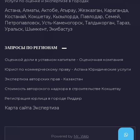
Услуги по оценке и экспертизе в городах:
Астана,
Алматы,
Актобе,
Атырау,
Жезказган,
Караганда,
Костанай,
Кокшетау,
Кызылорда,
Павлодар,
Семей,
Петропавловск,
Усть-Каменогорск,
Талдыкорган,
Тараз,
Уральск,
Шымкент,
Экибастуз
ЗАПРОСЫ ПО РЕГИОНАМ
Оценкой доли в уставном капитале - Оценочная компания
Юрист по коммерческому праву - Астана Юридические услуги
Экспертиза авторских прав - Казахстан
Стоимость авторского надзора в строительстве Кокшетау
Регистрация юрлица в городе Риддер
Карта сайта
Экспертиза
Powered by
Mr. Web