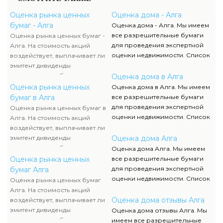
Оценка рынка ценных
Оценка дома - Алга
бумаг - Алга
Оценка дома - Алга. Мы имеем
все разрешительные бумаги
Оценка рынка ценных бумаг -
для проведения экспертной
Алга. На стоимость акций
оценки недвижимости. Список
воздействует, выплачивает ли
данных документов, их
эмитент дивиденды
отображение и сканы можно
акционерам либо проценты по
Оценка дома в Алга
отыскать в разделе нашего
облигациям, какой размер
Оценка рынка ценных
Оценка дома в Алга. Мы имеем
сайта.
данных выплат. Определение
бумаг в Алга
все разрешительные бумаги
прибыльности акций считается
для проведения экспертной
Оценка рынка ценных бумаг в
составляющей рыночной
оценки недвижимости. Список
Алга. На стоимость акций
стоимости и используется
данных документов, их
воздействует, выплачивает ли
оценщиком наряду с оценкой
отображение и сканы можно
эмитент дивиденды
Оценка дома Алга
имущества компании-эмитента,
отыскать в разделе нашего
акционерам либо проценты по
Оценка дома Алга. Мы имеем
чтоб узнать настоящую
сайта.
облигациям, какой размер
Оценка рынка ценных
все разрешительные бумаги
стоимость ценных бумаг.
данных выплат. Определение
для проведения экспертной
бумаг Алга
прибыльности акций считается
оценки недвижимости. Список
Оценка рынка ценных бумаг
составляющей рыночной
данных документов, их
Алга. На стоимость акций
стоимости и используется
отображение и сканы можно
Оценка дома отзывы Алга
воздействует, выплачивает ли
оценщиком наряду с оценкой
отыскать в разделе нашего
эмитент дивиденды
Оценка дома отзывы Алга. Мы
имущества компании-эмитента,
сайта.
акционерам либо проценты по
имеем все разрешительные