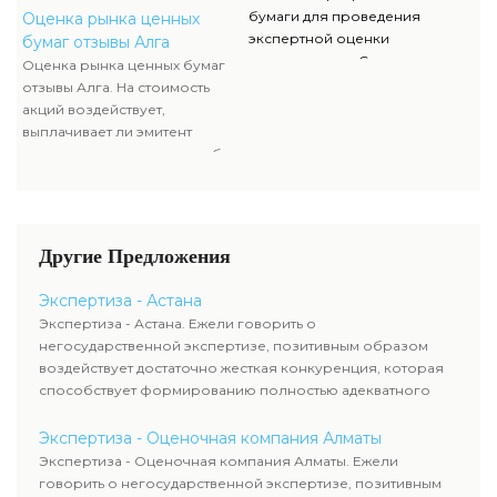
чтоб узнать настоящую
облигациям, какой размер
бумаги для проведения
Оценка рынка ценных
стоимость ценных бумаг.
данных выплат. Определение
экспертной оценки
бумаг отзывы Алга
прибыльности акций считается
недвижимости. Список данных
Оценка рынка ценных бумаг
составляющей рыночной
документов, их отображение и
отзывы Алга. На стоимость
стоимости и используется
сканы можно отыскать в
акций воздействует,
оценщиком наряду с оценкой
разделе нашего сайта.
выплачивает ли эмитент
имущества компании-эмитента,
дивиденды акционерам либо
чтоб узнать настоящую
проценты по облигациям,
стоимость ценных бумаг.
какой размер данных выплат.
Определение прибыльности
акций считается составляющей
Другие Предложения
рыночной стоимости и
используется оценщиком
Экспертиза - Астана
наряду с оценкой имущества
Экспертиза - Астана. Ежели говорить о
компании-эмитента, чтоб
негосударственной экспертизе, позитивным образом
узнать настоящую стоимость
воздействует достаточно жесткая конкуренция, которая
ценных бумаг.
способствует формированию полностью адекватного
уровня цен.
Экспертиза - Оценочная компания Алматы
Экспертиза - Оценочная компания Алматы. Ежели
говорить о негосударственной экспертизе, позитивным