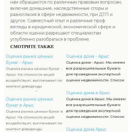
нам обращаются по различным правовым вопросам,
включая домашние, наследственные споры и
разногласия в сфере недвижимости, при ДТП и
другое. Совместный опыт и различные проф
взгляды в юридической, экономической сфере и
области оценки разрешают специалистам
углубленно разобраться в проблеме.
СМОТРИТЕ ТАКЖЕ
Оценка рынка ценных
Оценка дома - Арыс
бумаг - Арыс
Оценка дома - Арыс. Мы имеем
все разрешительные бумаги
Оценка рынка ценных бумаг -
для проведения экспертной
Арыс. На стоимость акций
оценки недвижимости. Список
воздействует, выплачивает ли
данных документов, их
эмитент дивиденды
отображение и сканы можно
акционерам либо проценты по
Оценка дома в Арыс
отыскать в разделе нашего
облигациям, какой размер
Оценка рынка ценных
Оценка дома в Арыс. Мы имеем
сайта.
данных выплат. Определение
бумаг в Арыс
все разрешительные бумаги
прибыльности акций считается
для проведения экспертной
Оценка рынка ценных бумаг в
составляющей рыночной
оценки недвижимости. Список
Арыс. На стоимость акций
стоимости и используется
данных документов, их
воздействует, выплачивает ли
оценщиком наряду с оценкой
отображение и сканы можно
эмитент дивиденды
Оценка дома Арыс