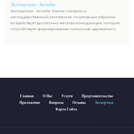
Экспертиза - Актобе
Экспертиза - Актобе. Ежели говорить о
негосударственной экспертизе, позитивным образом
воздействует достаточно жесткая конкуренция, которая
способствует формированию полностью адекватного
уровня цен.
Главная
О Нас
Услуги
Представительства
Приложение
Вопросы
Отзывы
Экспертиза
Карта Сайта