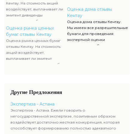
составляющей рыночной
данных документов, их
Кентау. На стоимость акций
стоимости и используется
отображение и сканы можно
Оценка дома отзывы
воздействует, выплачивает ли
оценщиком наряду с оценкой
отыскать в разделе нашего
эмитент дивиденды
Кентау
имущества компании-эмитента,
сайта.
акционерам либо проценты по
Оценка дома отзывы Кентау.
чтоб узнать настоящую
облигациям, какой размер
Оценка рынка ценных
Мы имеем все разрешительные
стоимость ценных бумаг.
данных выплат. Определение
бумаги для проведения
бумаг отзывы Кентау
прибыльности акций считается
экспертной оценки
Оценка рынка ценных бумаг
составляющей рыночной
недвижимости. Список данных
отзывы Кентау. На стоимость
стоимости и используется
документов, их отображение и
акций воздействует,
оценщиком наряду с оценкой
сканы можно отыскать в
выплачивает ли эмитент
имущества компании-эмитента,
разделе нашего сайта.
дивиденды акционерам либо
чтоб узнать настоящую
проценты по облигациям,
стоимость ценных бумаг.
какой размер данных выплат.
Определение прибыльности
акций считается составляющей
Другие Предложения
рыночной стоимости и
используется оценщиком
Экспертиза - Астана
наряду с оценкой имущества
Экспертиза - Астана. Ежели говорить о
компании-эмитента, чтоб
негосударственной экспертизе, позитивным образом
узнать настоящую стоимость
воздействует достаточно жесткая конкуренция, которая
ценных бумаг.
способствует формированию полностью адекватного