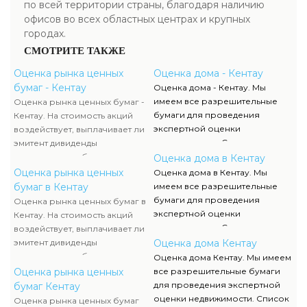
по всей территории страны, благодаря наличию
офисов во всех областных центрах и крупных
городах.
СМОТРИТЕ ТАКЖЕ
Оценка рынка ценных
Оценка дома - Кентау
бумаг - Кентау
Оценка дома - Кентау. Мы
имеем все разрешительные
Оценка рынка ценных бумаг -
бумаги для проведения
Кентау. На стоимость акций
экспертной оценки
воздействует, выплачивает ли
недвижимости. Список данных
эмитент дивиденды
документов, их отображение и
акционерам либо проценты по
Оценка дома в Кентау
сканы можно отыскать в
облигациям, какой размер
Оценка рынка ценных
Оценка дома в Кентау. Мы
разделе нашего сайта.
данных выплат. Определение
бумаг в Кентау
имеем все разрешительные
прибыльности акций считается
бумаги для проведения
Оценка рынка ценных бумаг в
составляющей рыночной
экспертной оценки
Кентау. На стоимость акций
стоимости и используется
недвижимости. Список данных
воздействует, выплачивает ли
оценщиком наряду с оценкой
документов, их отображение и
эмитент дивиденды
Оценка дома Кентау
имущества компании-эмитента,
сканы можно отыскать в
акционерам либо проценты по
Оценка дома Кентау. Мы имеем
чтоб узнать настоящую
разделе нашего сайта.
облигациям, какой размер
Оценка рынка ценных
все разрешительные бумаги
стоимость ценных бумаг.
данных выплат. Определение
для проведения экспертной
бумаг Кентау
прибыльности акций считается
оценки недвижимости. Список
Оценка рынка ценных бумаг