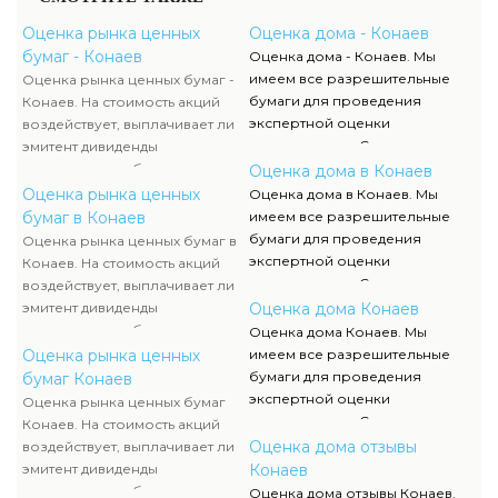
Оценка рынка ценных
Оценка дома - Конаев
бумаг - Конаев
Оценка дома - Конаев. Мы
имеем все разрешительные
Оценка рынка ценных бумаг -
бумаги для проведения
Конаев. На стоимость акций
экспертной оценки
воздействует, выплачивает ли
недвижимости. Список данных
эмитент дивиденды
документов, их отображение и
акционерам либо проценты по
Оценка дома в Конаев
сканы можно отыскать в
облигациям, какой размер
Оценка рынка ценных
Оценка дома в Конаев. Мы
разделе нашего сайта.
данных выплат. Определение
бумаг в Конаев
имеем все разрешительные
прибыльности акций считается
бумаги для проведения
Оценка рынка ценных бумаг в
составляющей рыночной
экспертной оценки
Конаев. На стоимость акций
стоимости и используется
недвижимости. Список данных
воздействует, выплачивает ли
оценщиком наряду с оценкой
документов, их отображение и
эмитент дивиденды
Оценка дома Конаев
имущества компании-эмитента,
сканы можно отыскать в
акционерам либо проценты по
Оценка дома Конаев. Мы
чтоб узнать настоящую
разделе нашего сайта.
облигациям, какой размер
Оценка рынка ценных
имеем все разрешительные
стоимость ценных бумаг.
данных выплат. Определение
бумаги для проведения
бумаг Конаев
прибыльности акций считается
экспертной оценки
Оценка рынка ценных бумаг
составляющей рыночной
недвижимости. Список данных
Конаев. На стоимость акций
стоимости и используется
документов, их отображение и
Оценка дома отзывы
воздействует, выплачивает ли
оценщиком наряду с оценкой
сканы можно отыскать в
эмитент дивиденды
Конаев
имущества компании-эмитента,
разделе нашего сайта.
акционерам либо проценты по
Оценка дома отзывы Конаев.