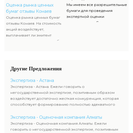
чтоб узнать настоящую
облигациям, какой размер
Оценка рынка ценных
Мы имеем все разрешительные
стоимость ценных бумаг.
данных выплат. Определение
бумаги для проведения
бумаг отзывы Конаев
прибыльности акций считается
экспертной оценки
Оценка рынка ценных бумаг
составляющей рыночной
недвижимости. Список данных
отзывы Конаев. На стоимость
стоимости и используется
документов, их отображение и
акций воздействует,
оценщиком наряду с оценкой
сканы можно отыскать в
выплачивает ли эмитент
имущества компании-эмитента,
разделе нашего сайта.
дивиденды акционерам либо
чтоб узнать настоящую
проценты по облигациям,
стоимость ценных бумаг.
какой размер данных выплат.
Определение прибыльности
акций считается составляющей
Другие Предложения
рыночной стоимости и
используется оценщиком
Экспертиза - Астана
наряду с оценкой имущества
Экспертиза - Астана. Ежели говорить о
компании-эмитента, чтоб
негосударственной экспертизе, позитивным образом
узнать настоящую стоимость
воздействует достаточно жесткая конкуренция, которая
ценных бумаг.
способствует формированию полностью адекватного
уровня цен.
Экспертиза - Оценочная компания Алматы
Экспертиза - Оценочная компания Алматы. Ежели
говорить о негосударственной экспертизе, позитивным