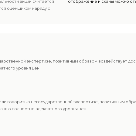
ыльности акций считается
отображение и сканы можно оты
тся оценщиком наряду с
нать настоящую стоимость
ударственной экспертизе, позитивным образом воздействует дос
атного уровня цен.
ели говорить о негосударственной экспертизе, позитивным обр
анию полностью адекватного уровня цен.