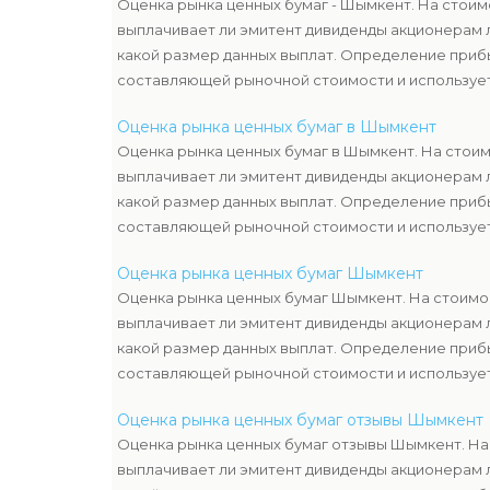
Оценка рынка ценных бумаг - Шымкент. На стоим
выплачивает ли эмитент дивиденды акционерам 
какой размер данных выплат. Определение приб
составляющей рыночной стоимости и используе
оценкой имущества компании-эмитента, чтоб уз
Оценка рынка ценных бумаг в Шымкент
ценных бумаг.
Оценка рынка ценных бумаг в Шымкент. На стоим
выплачивает ли эмитент дивиденды акционерам 
какой размер данных выплат. Определение приб
составляющей рыночной стоимости и используе
оценкой имущества компании-эмитента, чтоб уз
Оценка рынка ценных бумаг Шымкент
ценных бумаг.
Оценка рынка ценных бумаг Шымкент. На стоимос
выплачивает ли эмитент дивиденды акционерам 
какой размер данных выплат. Определение приб
составляющей рыночной стоимости и используе
оценкой имущества компании-эмитента, чтоб уз
Оценка рынка ценных бумаг отзывы Шымкент
ценных бумаг.
Оценка рынка ценных бумаг отзывы Шымкент. На 
выплачивает ли эмитент дивиденды акционерам 