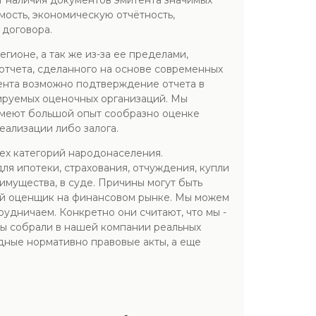
т наличия документов эмитента значимых
имость, экономическую отчётность,
договора.
ионе, а так же из-за ее пределами,
 отчета, сделанного на основе современных
ента возможно подтверждение отчета в
ируемых оценочных организаций. Мы
имеют большой опыт сообразно оценке
еализации либо залога.
ех категорий народонаселения.
ля ипотеки, страхования, отчуждения, купли
 имущества, в суде. Причины могут быть
ий оценщик на финансовом рынке. Мы можем
удничаем. Конкретно они считают, что мы -
 мы собрали в нашей компании реальных
дные нормативно правовые акты, а еще