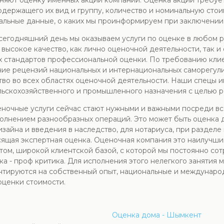
няют оценку именных акций компаний. Оценка акций требуе
содержащего их вид и группу, количество и номинальную сто
льные данные, о каких мы проинформируем при заключении 
егодняшний день мы оказываем услуги по оценке в любом рег
ысокое качество, как лично оценочной деятельности, так и
 стандартов профессиональной оценки. По требованию кли
ние рецензий национальных и интернациональных саморегул
во во всех областях оценочной деятельности. Наши спецы 
льскохозяйственного и промышленного назначения с целью р
ночные услуги сейчас стают нужными и важными посреди вс
олнением разнообразных операций. Это может быть оценка д
изайна и введения в наследство, для нотариуса, при разделе
сящая экспертная оценка. Оценочная компания это наилучш
м, широкой клиентской базой, с которой мы постоянно сотр
а - проф критика. Для исполнения этого нелегкого занятия
нтируются на собственный опыт, национальные и междунаро
оценки стоимости.
Оценка дома - Шымкент