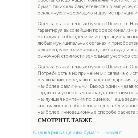
работы. Спецы нашей компании часто испол
бумаг, таких как Свидетельство о выпуске, 
рекламную информацию и другие принципиа
Оценка рынка ценных бумаг в Шымкент. На с
гарантируя высочайший профессионализм и в
методик с соблюдением интернациональных
любых муниципальных органах и приобрете
рекомендуем взаимовыгодное сотрудничест
рыночной стоимости земельных участков се
Оценка рынка ценных бумаг в Шымкент. Оце
Потребность в их применении связана с исп
реализации, передачи в задаток, дарения, д
наиболее различными. Выход один - незави
гордиться успешным пятнадцатилетним опыто
наилучшая компания по оценке. Наша задачк
специалистов собственного дела. Они орие
наиболее инновационные способа расчета 
СМОТРИТЕ ТАКЖЕ
Оценка рынка ценных бумаг - Шымкент