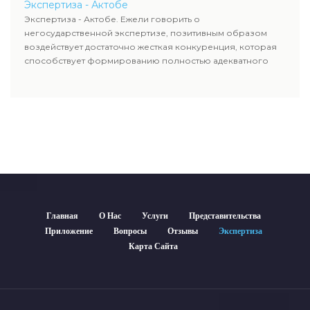
Экспертиза - Актобе
Экспертиза - Актобе. Ежели говорить о
негосударственной экспертизе, позитивным образом
воздействует достаточно жесткая конкуренция, которая
способствует формированию полностью адекватного
уровня цен.
Главная
О Нас
Услуги
Представительства
Приложение
Вопросы
Отзывы
Экспертиза
Карта Сайта