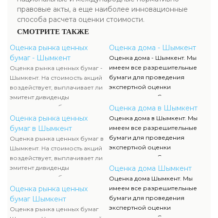
правовые акты, а еще наиболее инновационные
способа расчета оценки стоимости.
СМОТРИТЕ ТАКЖЕ
Оценка рынка ценных
Оценка дома - Шымкент
бумаг - Шымкент
Оценка дома - Шымкент. Мы
имеем все разрешительные
Оценка рынка ценных бумаг -
бумаги для проведения
Шымкент. На стоимость акций
экспертной оценки
воздействует, выплачивает ли
недвижимости. Список данных
эмитент дивиденды
документов, их отображение и
акционерам либо проценты по
Оценка дома в Шымкент
сканы можно отыскать в
облигациям, какой размер
Оценка рынка ценных
Оценка дома в Шымкент. Мы
разделе нашего сайта.
данных выплат. Определение
бумаг в Шымкент
имеем все разрешительные
прибыльности акций считается
бумаги для проведения
Оценка рынка ценных бумаг в
составляющей рыночной
экспертной оценки
Шымкент. На стоимость акций
стоимости и используется
недвижимости. Список данных
воздействует, выплачивает ли
оценщиком наряду с оценкой
документов, их отображение и
эмитент дивиденды
Оценка дома Шымкент
имущества компании-эмитента,
сканы можно отыскать в
акционерам либо проценты по
Оценка дома Шымкент. Мы
чтоб узнать настоящую
разделе нашего сайта.
облигациям, какой размер
Оценка рынка ценных
имеем все разрешительные
стоимость ценных бумаг.
данных выплат. Определение
бумаги для проведения
бумаг Шымкент
прибыльности акций считается
экспертной оценки
Оценка рынка ценных бумаг
составляющей рыночной
недвижимости. Список данных