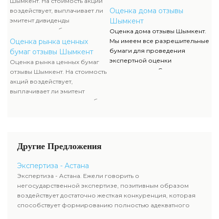
Шымкент. На стоимость акций
стоимости и используется
документов, их отображение и
Оценка дома отзывы
воздействует, выплачивает ли
оценщиком наряду с оценкой
сканы можно отыскать в
эмитент дивиденды
Шымкент
имущества компании-эмитента,
разделе нашего сайта.
акционерам либо проценты по
Оценка дома отзывы Шымкент.
чтоб узнать настоящую
облигациям, какой размер
Оценка рынка ценных
Мы имеем все разрешительные
стоимость ценных бумаг.
данных выплат. Определение
бумаги для проведения
бумаг отзывы Шымкент
прибыльности акций считается
экспертной оценки
Оценка рынка ценных бумаг
составляющей рыночной
недвижимости. Список данных
отзывы Шымкент. На стоимость
стоимости и используется
документов, их отображение и
акций воздействует,
оценщиком наряду с оценкой
сканы можно отыскать в
выплачивает ли эмитент
имущества компании-эмитента,
разделе нашего сайта.
дивиденды акционерам либо
чтоб узнать настоящую
проценты по облигациям,
стоимость ценных бумаг.
какой размер данных выплат.
Определение прибыльности
акций считается составляющей
Другие Предложения
рыночной стоимости и
используется оценщиком
Экспертиза - Астана
наряду с оценкой имущества
Экспертиза - Астана. Ежели говорить о
компании-эмитента, чтоб
негосударственной экспертизе, позитивным образом
узнать настоящую стоимость
воздействует достаточно жесткая конкуренция, которая
ценных бумаг.
способствует формированию полностью адекватного
уровня цен.