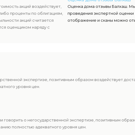
тоимость акций воздействует,
Оценка дома отзывы Балхаш. М
либо проценты по облигациям,
проведения экспертной оценки 
ыльности акций считается
отображение и сканы можно оты
тся оценщиком наряду с
нать настоящую стоимость
арственной экспертизе, позитивным образом воздействует дост
атного уровня цен.
и говорить о негосударственной экспертизе, позитивным образ
анию полностью адекватного уровня цен.