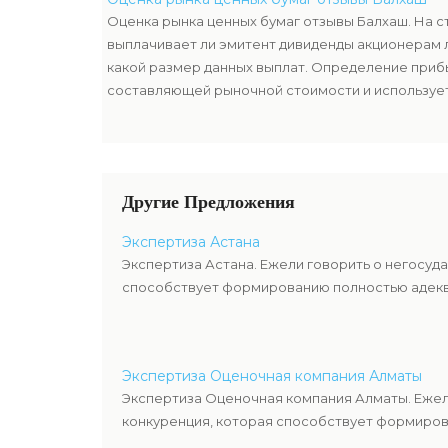
ценных бумаг.
Оценка рынка ценных бумаг отзывы Балхаш. На с
выплачивает ли эмитент дивиденды акционерам 
какой размер данных выплат. Определение приб
составляющей рыночной стоимости и используе
оценкой имущества компании-эмитента, чтоб уз
ценных бумаг.
Другие Предложения
Экспертиза Астана
Экспертиза Астана. Ежели говорить о негосуд
способствует формированию полностью адекв
Экспертиза Оценочная компания Алматы
Экспертиза Оценочная компания Алматы. Ежел
конкуренция, которая способствует формиров