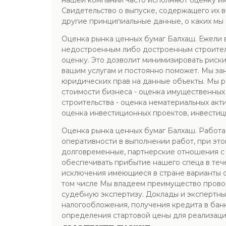
нашей компании часто исполняют оценку им
Свидетельство о выпуске, содержащего их 
другие принципиальные данные, о каких мы
Оценка рынка ценных бумаг Балхаш. Ежели в
недостроенным либо достроенным строител
оценку. Это дозволит минимизировать риск
вашим услугам и постоянно поможет. Мы за
юридических прав на данные объекты. Мы р
стоимости бизнеса - оценка имущественных
строительства - оценка нематериальных акт
оценка инвестиционных проектов, инвестиц
Оценка рынка ценных бумаг Балхаш. Работа
оперативности в выполнении работ, при это
долговременные, партнерские отношения с 
обеспечивать прибытие нашего спеца в теч
исключения имеющиеся в стране варианты о
том числе Мы владеем преимущество провод
судебную экспертизу. Доклады и экспертн
налогообложения, получения кредита в бан
определения стартовой цены для реализации