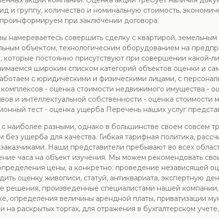
енных акций компаний. Оценка акций требует наличия докуме
вид и группу, количество и номинальную стоимость, экономи
 проинформируем при заключении договора.
ы намереваетесь совершить сделку с квартирой, земельным 
ьным объектом, технологическим оборудованием на предпри
и, которые постоянно присутствуют при совершении какой-л
нимаемся широким списком категорий объектов оценки и са
аботаем с юридическими и физическими лицами, с персонал
 комплексов - оценка стоимости недвижимого имущества - 
ивов и интеллектуальной собственности - оценка стоимости 
ионный тест - оценка ущерба Перечень наших услуг предста
 с наиболее разными, однако в большинстве своем совсем тр
м без ущерба для качества. Гибкая тарифная политика, рас
заказчиками. Наши представители пребывают во всех област
ение часа на объект изучения. Мы можем рекомендовать сво
пределения цены, а конкретно: проведение независящей оц
ить оценку живописи, статуй, антиквариата, экспертную де
ые решения, произведенные специалистами нашей компании,
ке, определения величины арендной платы, приватизации мун
 на раскрытых торгах, для отражения в бухгалтерском учете