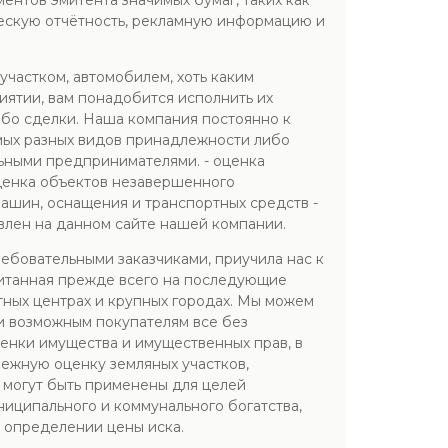
нтов эмитента значимых бумаг, таких как
ческую отчётность, рекламную информацию и
участком, автомобилем, хоть каким
ятии, вам понадобится исполнить их
ибо сделки. Наша компания постоянно к
мых разных видов принадлежности либо
ьными предпринимателями. - оценка
оценка объектов незавершенного
машин, оснащения и транспортных средств -
влен на данном сайте нашей компании.
ебовательными заказчиками, приучила нас к
считанная прежде всего на последующие
ных центрах и крупных городах. Мы можем
и возможным покупателям все без
енки имущества и имущественных прав, в
нежную оценку земляных участков,
 могут быть применены для целей
иципального и коммунального богатства,
, определении цены иска.