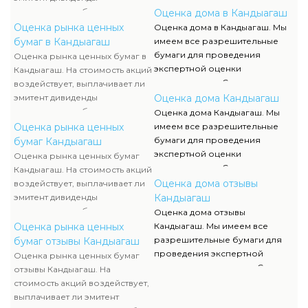
документов, их отображение и
акционерам либо проценты по
Оценка дома в Кандыагаш
сканы можно отыскать в
облигациям, какой размер
Оценка рынка ценных
Оценка дома в Кандыагаш. Мы
разделе нашего сайта.
данных выплат. Определение
бумаг в Кандыагаш
имеем все разрешительные
прибыльности акций считается
бумаги для проведения
Оценка рынка ценных бумаг в
составляющей рыночной
экспертной оценки
Кандыагаш. На стоимость акций
стоимости и используется
недвижимости. Список данных
воздействует, выплачивает ли
оценщиком наряду с оценкой
документов, их отображение и
эмитент дивиденды
Оценка дома Кандыагаш
имущества компании-эмитента,
сканы можно отыскать в
акционерам либо проценты по
Оценка дома Кандыагаш. Мы
чтоб узнать настоящую
разделе нашего сайта.
облигациям, какой размер
Оценка рынка ценных
имеем все разрешительные
стоимость ценных бумаг.
данных выплат. Определение
бумаги для проведения
бумаг Кандыагаш
прибыльности акций считается
экспертной оценки
Оценка рынка ценных бумаг
составляющей рыночной
недвижимости. Список данных
Кандыагаш. На стоимость акций
стоимости и используется
документов, их отображение и
Оценка дома отзывы
воздействует, выплачивает ли
оценщиком наряду с оценкой
сканы можно отыскать в
эмитент дивиденды
Кандыагаш
имущества компании-эмитента,
разделе нашего сайта.
акционерам либо проценты по
Оценка дома отзывы
чтоб узнать настоящую
облигациям, какой размер
Оценка рынка ценных
Кандыагаш. Мы имеем все
стоимость ценных бумаг.
данных выплат. Определение
разрешительные бумаги для
бумаг отзывы Кандыагаш
прибыльности акций считается
проведения экспертной
Оценка рынка ценных бумаг
составляющей рыночной
оценки недвижимости. Список
отзывы Кандыагаш. На
стоимости и используется
данных документов, их
стоимость акций воздействует,
оценщиком наряду с оценкой
отображение и сканы можно
выплачивает ли эмитент
имущества компании-эмитента,