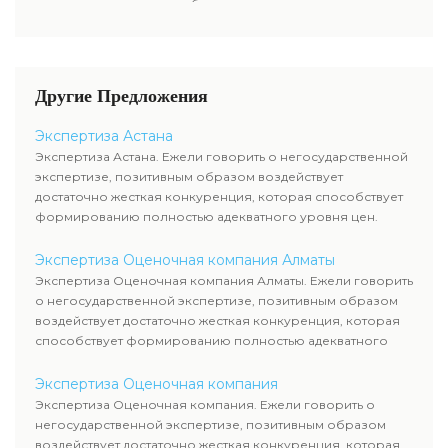
отыскать в разделе нашего
дивиденды акционерам либо
чтоб узнать настоящую
сайта.
проценты по облигациям,
стоимость ценных бумаг.
какой размер данных выплат.
Определение прибыльности
акций считается составляющей
Другие Предложения
рыночной стоимости и
используется оценщиком
Экспертиза Астана
наряду с оценкой имущества
Экспертиза Астана. Ежели говорить о негосударственной
компании-эмитента, чтоб
экспертизе, позитивным образом воздействует
узнать настоящую стоимость
достаточно жесткая конкуренция, которая способствует
ценных бумаг.
формированию полностью адекватного уровня цен.
Экспертиза Оценочная компания Алматы
Экспертиза Оценочная компания Алматы. Ежели говорить
о негосударственной экспертизе, позитивным образом
воздействует достаточно жесткая конкуренция, которая
способствует формированию полностью адекватного
уровня цен.
Экспертиза Оценочная компания
Экспертиза Оценочная компания. Ежели говорить о
негосударственной экспертизе, позитивным образом
воздействует достаточно жесткая конкуренция, которая