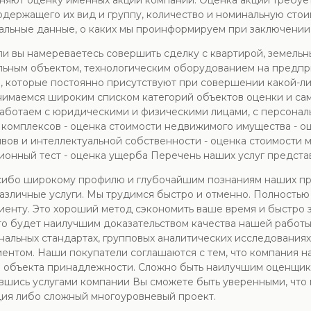
няют оценку именных акций компаний. Оценка акций требуе
содержащего их вид и группу, количество и номинальную сто
льные данные, о каких мы проинформируем при заключении 
и вы намереваетесь совершить сделку с квартирой, земельны
ьным объектом, технологическим оборудованием на предпри
и, которые постоянно присутствуют при совершении какой-л
нимаемся широким списком категорий объектов оценки и са
аботаем с юридическими и физическими лицами, с персонал
 комплексов - оценка стоимости недвижимого имущества - 
ивов и интеллектуальной собственности - оценка стоимости 
ионный тест - оценка ущерба Перечень наших услуг предста
асибо широкому профилю и глубочайшим познаниям наших пр
зличные услуги. Мы трудимся быстро и отменно. Полностью
клиенту. Это хороший метод сэкономить ваше время и быстро 
что будет наилучшим доказательством качества нашей работ
нальных стандартах, групповых аналитических исследования
иентом. Наши покупатели соглашаются с тем, что компания 
 объекта принадлежности. Сложно быть наилучшим оценщико
шись услугами компании Вы сможете быть уверенными, что 
ация либо сложный многоуровневый проект.