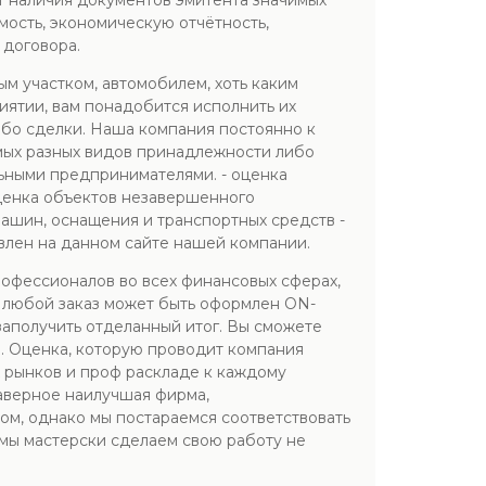
т наличия документов эмитента значимых
имость, экономическую отчётность,
договора.
м участком, автомобилем, хоть каким
ятии, вам понадобится исполнить их
ибо сделки. Наша компания постоянно к
мых разных видов принадлежности либо
ьными предпринимателями. - оценка
оценка объектов незавершенного
машин, оснащения и транспортных средств -
влен на данном сайте нашей компании.
офессионалов во всех финансовых сферах,
 любой заказ может быть оформлен ON-
заполучить отделанный итог. Вы сможете
ы. Оценка, которую проводит компания
х рынков и проф раскладе к каждому
наверное наилучшая фирма,
м, однако мы постараемся соответствовать
мы мастерски сделаем свою работу не