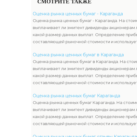
СМОТРИТЕ ТАКЖЕ
Оценка рынка ценных бумаг - Караганда
Оценка рынка ценных бумаг - Караганда. На стои
выплачивает ли эмитент дивиденды акционерам 
какой размер данных выплат. Определение приб
составляющей рыночной стоимости и используе
оценкой имущества компании-эмитента, чтоб уз
Оценка рынка ценных бумаг в Караганда
ценных бумаг.
Оценка рынка ценных бумаг в Караганда. На стои
выплачивает ли эмитент дивиденды акционерам 
какой размер данных выплат. Определение приб
составляющей рыночной стоимости и используе
оценкой имущества компании-эмитента, чтоб уз
Оценка рынка ценных бумаг Караганда
ценных бумаг.
Оценка рынка ценных бумаг Караганда. На стоим
выплачивает ли эмитент дивиденды акционерам 
какой размер данных выплат. Определение приб
составляющей рыночной стоимости и используе
оценкой имущества компании-эмитента, чтоб уз
Оценка рынка ценных бумаг отзывы Караганда