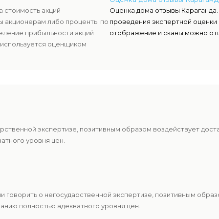
а стоимость акций
Оценка дома отзывы Караганда.
ды акционерам либо проценты по
проведения экспертной оценки 
деление прибыльности акций
отображение и сканы можно оты
 используется оценщиком
 чтоб узнать настоящую
арственной экспертизе, позитивным образом воздействует дост
атного уровня цен.
и говорить о негосударственной экспертизе, позитивным образ
анию полностью адекватного уровня цен.