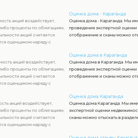
Оценка дома - Караганда
мость акций воздействует,
Оценка дома - Караганда. Мы и
либо проценты по облигациям,
проведения экспертной оценки 
ыльности акций считается
отображение и сканы можно оты
тся оценщиком наряду с
нать настоящую стоимость
Оценка дома в Караганда
мость акций воздействует,
Оценка дома в Караганда. Мы и
либо проценты по облигациям,
проведения экспертной оценки 
ыльности акций считается
отображение и сканы можно оты
тся оценщиком наряду с
нать настоящую стоимость
Оценка дома Караганда
ость акций воздействует,
Оценка дома Караганда. Мы им
либо проценты по облигациям,
экспертной оценки недвижимост
ыльности акций считается
сканы можно отыскать в разделе
тся оценщиком наряду с
нать настоящую стоимость
Оценка дома отзывы Караганд