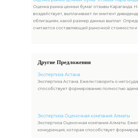
ценных бумаг.
Оценка рынка ценных бумаг отзывы Караганда. Н
воздействует, выплачивает ли эмитент дивиден
облигациям, какой размер данных выплат. Опре
считается составляющей рыночной стоимости и
наряду с оценкой имущества компании-эмитента,
стоимость ценных бумаг.
Другие Предложения
Экспертиза Астана
Экспертиза Астана. Ежели говорить о негосуд
способствует формированию полностью адекв
Экспертиза Оценочная компания Алматы
Экспертиза Оценочная компания Алматы. Ежел
конкуренция, которая способствует формиров