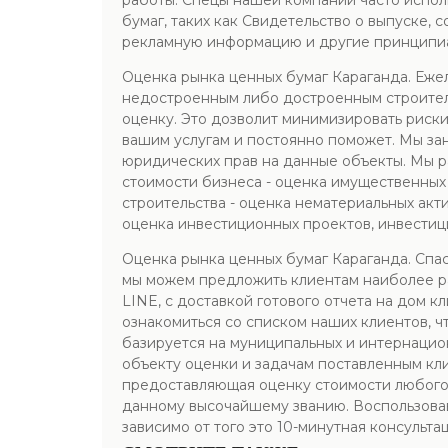
работы. Спецы нашей компании часто испол
бумаг, таких как Свидетельство о выпуске, 
рекламную информацию и другие принципиа
Оценка рынка ценных бумаг Караганда. Ежел
недостроенным либо достроенным строител
оценку. Это дозволит минимизировать риск
вашим услугам и постоянно поможет. Мы за
юридических прав на данные объекты. Мы р
стоимости бизнеса - оценка имущественных
строительства - оценка нематериальных акт
оценка инвестиционных проектов, инвестиц
Оценка рынка ценных бумаг Караганда. Сп
мы можем предложить клиентам наиболее ра
LINE, с доставкой готового отчета на дом 
ознакомиться со списком наших клиентов, 
базируется на муниципальных и интернацио
объекту оценки и задачам поставленным кл
предоставляющая оценку стоимости любого
данному высочайшему званию. Воспользовав
зависимо от того это 10-минутная консульт