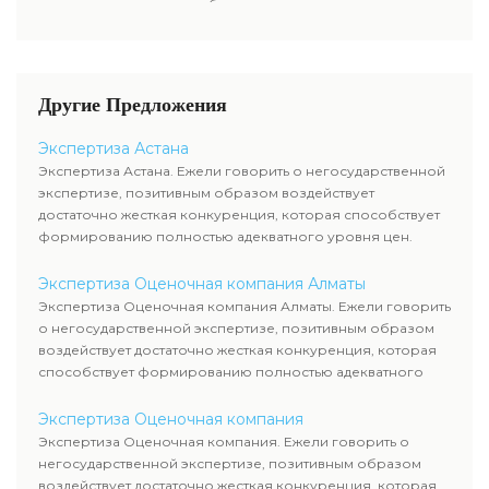
отыскать в разделе нашего
дивиденды акционерам либо
чтоб узнать настоящую
сайта.
проценты по облигациям,
стоимость ценных бумаг.
какой размер данных выплат.
Определение прибыльности
акций считается составляющей
Другие Предложения
рыночной стоимости и
используется оценщиком
Экспертиза Астана
наряду с оценкой имущества
Экспертиза Астана. Ежели говорить о негосударственной
компании-эмитента, чтоб
экспертизе, позитивным образом воздействует
узнать настоящую стоимость
достаточно жесткая конкуренция, которая способствует
ценных бумаг.
формированию полностью адекватного уровня цен.
Экспертиза Оценочная компания Алматы
Экспертиза Оценочная компания Алматы. Ежели говорить
о негосударственной экспертизе, позитивным образом
воздействует достаточно жесткая конкуренция, которая
способствует формированию полностью адекватного
уровня цен.
Экспертиза Оценочная компания
Экспертиза Оценочная компания. Ежели говорить о
негосударственной экспертизе, позитивным образом
воздействует достаточно жесткая конкуренция, которая