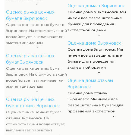
документов, их отображение и
акционерам либо проценты по
Оценка дома в Зыряновск
сканы можно отыскать в
облигациям, какой размер
Оценка рынка ценных
Оценка дома в Зыряновск. Мы
разделе нашего сайта.
данных выплат. Определение
бумаг в Зыряновск
имеем все разрешительные
прибыльности акций считается
бумаги для проведения
Оценка рынка ценных бумаг в
составляющей рыночной
экспертной оценки
Зыряновск. На стоимость акций
стоимости и используется
недвижимости. Список данных
воздействует, выплачивает ли
оценщиком наряду с оценкой
документов, их отображение и
эмитент дивиденды
Оценка дома Зыряновск
имущества компании-эмитента,
сканы можно отыскать в
акционерам либо проценты по
Оценка дома Зыряновск. Мы
чтоб узнать настоящую
разделе нашего сайта.
облигациям, какой размер
Оценка рынка ценных
имеем все разрешительные
стоимость ценных бумаг.
данных выплат. Определение
бумаги для проведения
бумаг Зыряновск
прибыльности акций считается
экспертной оценки
Оценка рынка ценных бумаг
составляющей рыночной
недвижимости. Список данных
Зыряновск. На стоимость акций
стоимости и используется
документов, их отображение и
Оценка дома отзывы
воздействует, выплачивает ли
оценщиком наряду с оценкой
сканы можно отыскать в
эмитент дивиденды
Зыряновск
имущества компании-эмитента,
разделе нашего сайта.
акционерам либо проценты по
Оценка дома отзывы
чтоб узнать настоящую
облигациям, какой размер
Оценка рынка ценных
Зыряновск. Мы имеем все
стоимость ценных бумаг.
данных выплат. Определение
разрешительные бумаги для
бумаг отзывы Зыряновск
прибыльности акций считается
проведения экспертной
Оценка рынка ценных бумаг
составляющей рыночной
оценки недвижимости. Список
отзывы Зыряновск. На
стоимости и используется
данных документов, их
стоимость акций воздействует,
оценщиком наряду с оценкой
отображение и сканы можно
выплачивает ли эмитент
имущества компании-эмитента,