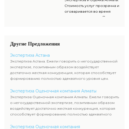
исчерпывающей инфы о
служащих, тогда как участие
Стоимость услуг прозрачна и
стоимости и сроках оказания
клиента ограничивается
оговаривается во время
услуг вы сможете обратиться к
объяснением отдельных
решения договора. При этом
нам за консультацией.
вопросов и предоставлением
соблюдаются все нормы,
недостающей документации.
мнения оценки, расклады к
определению
соответствующей стоимости.
Другие Предложения
Для получения
исчерпывающей инфы о
Экспертиза Астана
стоимости и сроках оказания
Экспертиза Астана. Ежели говорить о негосударственной
услуг вы сможете обратиться к
экспертизе, позитивным образом воздействует
нам за консультацией.
достаточно жесткая конкуренция, которая способствует
формированию полностью адекватного уровня цен.
Экспертиза Оценочная компания Алматы
Экспертиза Оценочная компания Алматы. Ежели говорить
о негосударственной экспертизе, позитивным образом
воздействует достаточно жесткая конкуренция, которая
способствует формированию полностью адекватного
уровня цен.
Экспертиза Оценочная компания