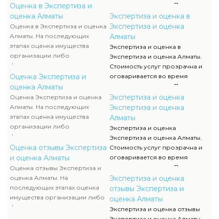
исполняются силами наших
решения договора. При этом
Оценка в Экспертиза и
служащих, тогда как участие
соблюдаются все нормы,
оценка Алматы
Экспертиза и оценка в
клиента ограничивается
мнения оценки, расклады к
Экспертиза и оценка
Оценка в Экспертиза и оценка
объяснением отдельных
определению
Алматы. На последующих
Алматы
вопросов и предоставлением
соответствующей стоимости.
этапах оценка имущества
Экспертиза и оценка в
недостающей документации.
Для получения
организации либо
Экспертиза и оценка Алматы.
исчерпывающей инфы о
физического лица полностью
Стоимость услуг прозрачна и
стоимости и сроках оказания
исполняются силами наших
Оценка Экспертиза и
оговаривается во время
услуг вы сможете обратиться к
служащих, тогда как участие
решения договора. При этом
оценка Алматы
нам за консультацией.
клиента ограничивается
соблюдаются все нормы,
Экспертиза и оценка
Оценка Экспертиза и оценка
объяснением отдельных
мнения оценки, расклады к
Алматы. На последующих
Экспертиза и оценка
вопросов и предоставлением
определению
этапах оценка имущества
Алматы
недостающей документации.
соответствующей стоимости.
организации либо
Экспертиза и оценка
Для получения
физического лица полностью
Экспертиза и оценка Алматы.
исчерпывающей инфы о
исполняются силами наших
Оценка отзывы Экспертиза
Стоимость услуг прозрачна и
стоимости и сроках оказания
служащих, тогда как участие
и оценка Алматы
оговаривается во время
услуг вы сможете обратиться к
клиента ограничивается
решения договора. При этом
Оценка отзывы Экспертиза и
нам за консультацией.
объяснением отдельных
соблюдаются все нормы,
оценка Алматы. На
Экспертиза и оценка
вопросов и предоставлением
мнения оценки, расклады к
последующих этапах оценка
отзывы Экспертиза и
недостающей документации.
определению
имущества организации либо
оценка Алматы
соответствующей стоимости.
физического лица полностью
Экспертиза и оценка отзывы
Для получения
исполняются силами наших
Экспертиза и оценка Алматы.