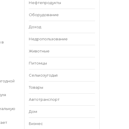
Нефтепродукты
Оборудование
Доход
Недропользование
 в
Животные
Питомцы
Сельхозугодья
ыгодной
Товары
для
Автотранспорт
еальную
Дом
гает
Бизнес