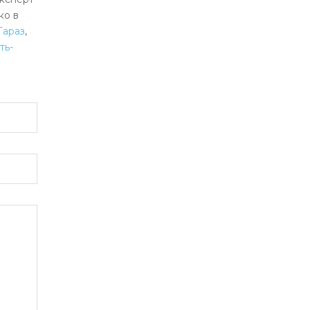
ко в
Тараз
,
ть-