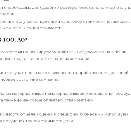
ть необходима для судебных разбирательств, например, в случ
 споров.
тво или в случае оспаривания налоговой стоимости независима
ные о ее рыночной стоимости.
 ТОО, АО?
ом этапе мы анализируем учредительные документы компании,
нные о задолженностях и активах компании.
сты изучают показатели ликвидности, прибыльности, долговой
ансовое состояние компании.
ализ материальных и нематериальных активов, включая оборуд
 а также финансовые обязательства компании.
исимости от целей оценки и специфики бизнеса мы используем
я получения точной стоимости доли.