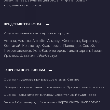
объективные результаты для решения финансовых и
юридических вопросов.
ПРЕДСТАВИТЕЛЬСТВА
Услуги по оценке и экспертизе в городах:
Астана,
Алматы,
Актобе,
Атырау,
Жезказган,
Караганда,
Костанай,
Кокшетау,
Кызылорда,
Павлодар,
Семей,
Петропавловск,
Усть-Каменогорск,
Талдыкорган,
Тараз,
Уральск,
Шымкент,
Экибастуз
ЗАПРОСЫ ПО РЕГИОНАМ
Оценка имущества при разводе отзывы Сатпаев
Юридическая компания страхование в Юридическая Компания
Оценка недвижимости в Атырау
Строительный аудит Тараз
Карта сайта
Экспертиза
Главный бухгалтер для Жанаозен