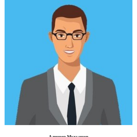
Алишер Мухышев