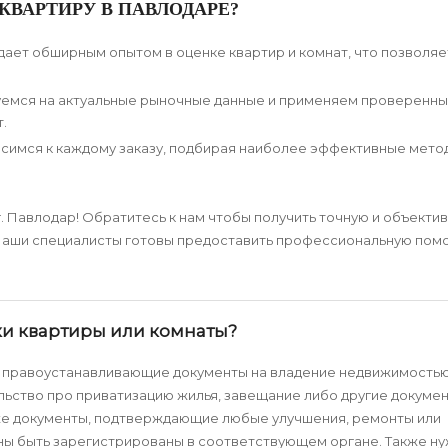
КВАРТИРУ В ПАВЛОДАРЕ?
ает обширным опытом в оценке квартир и комнат, что позволяе
руемся на актуальные рыночные данные и применяем проверенн
.
симся к каждому заказу, подбирая наиболее эффективные мето
. Павлодар! Обратитесь к нам чтобы получить точную и объекти
Наши специалисты готовы предоставить профессиональную пом
и квартиры или комнаты?
я правоустанавливающие документы на владение недвижимость
льство про приватизацию жилья, завещание либо другие докумен
кже документы, подтверждающие любые улучшения, ремонты или
ны быть зарегистрированы в соответствующем органе. Также н