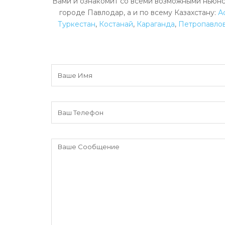
Вами и ознакомит со всеми возможными ньюнс
городе Павлодар, а и по всему Казахстану:
А
Туркестан
,
Костанай
,
Караганда
,
Петропавло