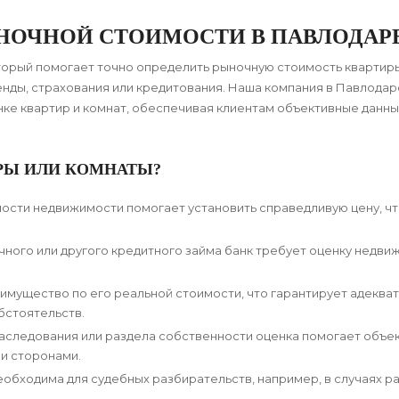
НОЧНОЙ СТОИМОСТИ В ПАВЛОДАР
торый помогает точно определить рыночную стоимость квартир
енды, страхования или кредитования. Наша компания в Павлодар
ке квартир и комнат, обеспечивая клиентам объективные данны
ИРЫ ИЛИ КОМНАТЫ?
сти недвижимости помогает установить справедливую цену, ч
ного или другого кредитного займа банк требует оценку недви
имущество по его реальной стоимости, что гарантирует адеква
бстоятельств.
наследования или раздела собственности оценка помогает объе
и сторонами.
бходима для судебных разбирательств, например, в случаях р