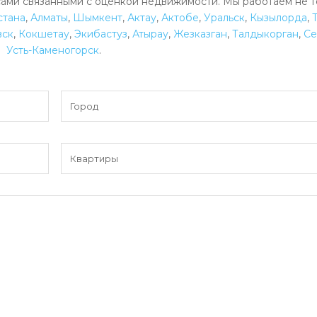
ами связанными с оценкой недвижимости. Мы работаем не т
стана
,
Алматы
,
Шымкент
,
Актау
,
Актобе
,
Уральск
,
Кызылорда
,
вск
,
Кокшетау
,
Экибастуз
,
Атырау
,
Жезказган
,
Талдыкорган
,
Се
Усть-Каменогорск
.