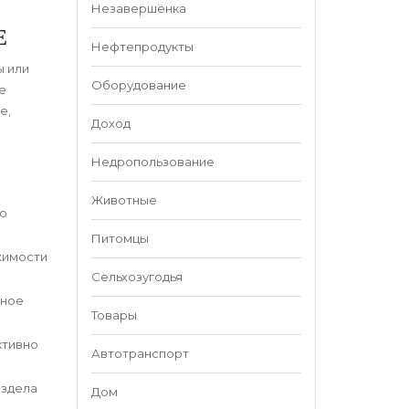
Незавершёнка
Е
Нефтепродукты
ы или
Оборудование
е
е,
Доход
Недропользование
Животные
то
Питомцы
жимости
Сельхозугодья
тное
Товары
ктивно
Автотранспорт
аздела
Дом