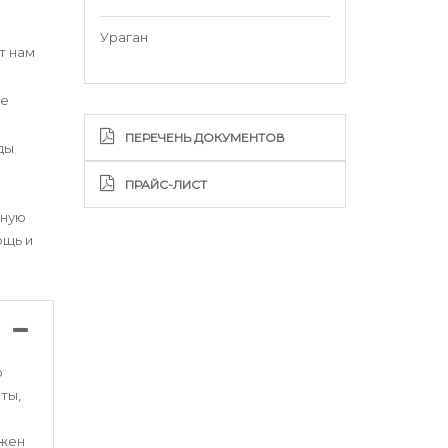
Ураган
т нам
ые
ПЕРЕЧЕНЬ ДОКУМЕНТОВ
ды
ПРАЙС-ЛИСТ
вную
ощь и
ю
ты,
ужен