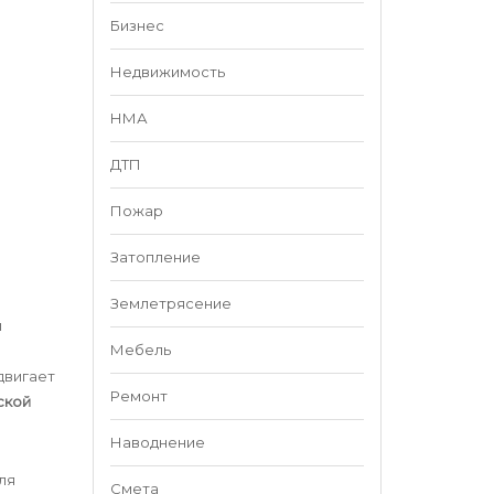
Бизнес
Недвижимость
НМА
ДТП
Пожар
Затопление
Землетрясение
и
Мебель
двигает
Ремонт
ской
Наводнение
ля
Смета