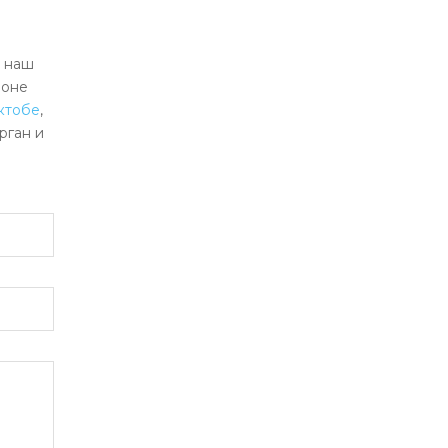
, наш
ионе
ктобе
,
рган и