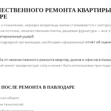
ЧЕСТВЕННОГО РЕМОНТА КВАРТИР
РЕ
, к сожалению, нередко владельцы жилья сталкиваются с халтур
а потолке, некачественная плитка, дешёвая фурнитура — всё э
атериальный ущерб
.
 подрядной организации, необходим официальный
отчёт об оцен
а от некачественного ремонта квартир, домов и офисов в Кыз
ый имеет юридическую силу и может быть использован при пода
 ПОСЛЕ РЕМОНТА В ПАВЛОДАРЕ
сил объект;
м технологий;
 было согласовано;