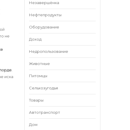
Незавершёнка
Ы
Нефтепродукты
Оборудование
ной
то не
Доход
ке
Недропользование
Животные
ылорде
.
Питомцы
че иска
Сельхозугодья
Товары
Автотранспорт
Дом