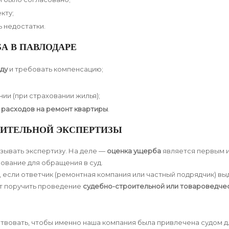
кту;
 недостатки.
БА В ПАВЛОДАРЕ
аду
и требовать компенсацию;
ии (при страховании жилья);
 расходов на ремонт квартиры
.
ОИТЕЛЬНОЙ ЭКСПЕРТИЗЫ
зывать экспертизу. На деле —
оценка ущерба
является первым 
ование для обращения в суд.
 если ответчик (ремонтная компания или частный подрядчик) вы
ет поручить проведение
судебно-строительной или товароведче
твовать, чтобы именно наша компания была привлечена судом д