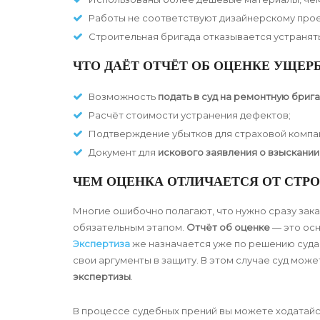
Работы не соответствуют дизайнерскому прое
Строительная бригада отказывается устранять
ЧТО ДАЁТ ОТЧЁТ ОБ ОЦЕНКЕ УЩЕР
Возможность
подать в суд на ремонтную бриг
Расчёт стоимости устранения дефектов;
Подтверждение убытков для страховой компан
Документ для
искового заявления о взыскании
ЧЕМ ОЦЕНКА ОТЛИЧАЕТСЯ ОТ СТР
Многие ошибочно полагают, что нужно сразу зака
обязательным этапом.
Отчёт об оценке
— это осн
Экспертиза
же назначается уже по решению суда,
свои аргументы в защиту. В этом случае суд мож
экспертизы
.
В процессе судебных прений вы можете ходатайс