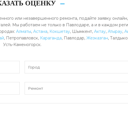
КАЗАТЬ ОЦЕНКУ
енного или незавершенного ремонта, подайте заявку онлайн
алей. Мы работаем не только в Павлодаре, а и в каждом рег
городах:
Алматы
,
Астана
,
Кокшетау
, Шымкент,
Актау
,
Атырау
,
А
ай
, Петропавловск,
Караганда
, Павлодар,
Жезказган
, Талдыко
Усть-Каменогорск.