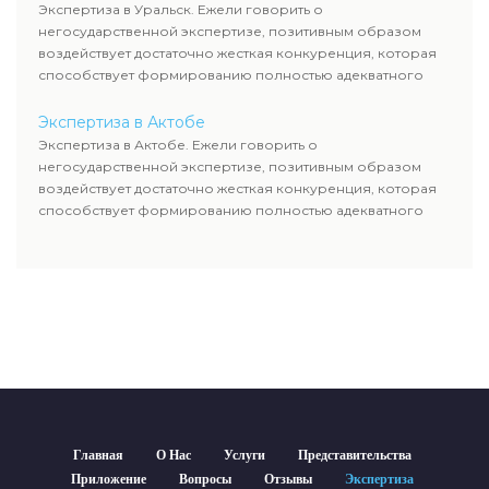
Экспертиза в Уральск. Ежели говорить о
негосударственной экспертизе, позитивным образом
воздействует достаточно жесткая конкуренция, которая
способствует формированию полностью адекватного
уровня цен.
Экспертиза в Актобе
Экспертиза в Актобе. Ежели говорить о
негосударственной экспертизе, позитивным образом
воздействует достаточно жесткая конкуренция, которая
способствует формированию полностью адекватного
уровня цен.
Главная
О Нас
Услуги
Представительства
Приложение
Вопросы
Отзывы
Экспертиза