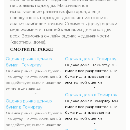
нескольких подходах. Максимальное
использование различных факторов, а еще
совокупность подходов дозволяет изготовить
анализ наиболее точным. Стоимость (цену) оценки
недвижимости в нашей компании доступна для
всех. Возможна он лайн оценка недвижимости
(квартиры, дома).
СМОТРИТЕ ТАКЖЕ
Оценка рынка ценных
Оценка дома - Темиртау
бумаг - Темиртау
Оценка дома - Темиртау. Мы
имеем все разрешительные
Оценка рынка ценных бумаг -
бумаги для проведения
Темиртау. На стоимость акций
экспертной оценки
воздействует, выплачивает ли
недвижимости. Список данных
эмитент дивиденды
документов, их отображение и
акционерам либо проценты по
Оценка дома в Темиртау
сканы можно отыскать в
облигациям, какой размер
Оценка рынка ценных
Оценка дома в Темиртау. Мы
разделе нашего сайта.
данных выплат. Определение
бумаг в Темиртау
имеем все разрешительные
прибыльности акций считается
бумаги для проведения
Оценка рынка ценных бумаг в
составляющей рыночной
экспертной оценки
Темиртау. На стоимость акций
стоимости и используется
недвижимости. Список данных
воздействует, выплачивает ли
оценщиком наряду с оценкой
документов, их отображение и