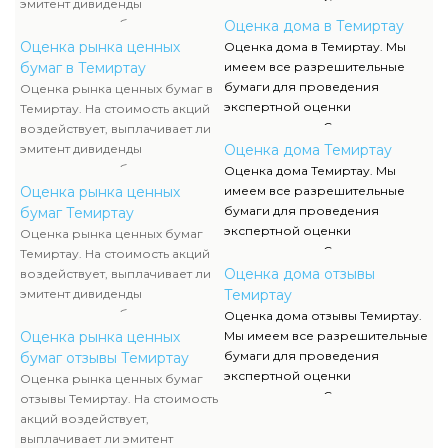
недвижимости. Список данных
эмитент дивиденды
документов, их отображение и
акционерам либо проценты по
Оценка дома в Темиртау
сканы можно отыскать в
облигациям, какой размер
Оценка рынка ценных
Оценка дома в Темиртау. Мы
разделе нашего сайта.
данных выплат. Определение
бумаг в Темиртау
имеем все разрешительные
прибыльности акций считается
бумаги для проведения
Оценка рынка ценных бумаг в
составляющей рыночной
экспертной оценки
Темиртау. На стоимость акций
стоимости и используется
недвижимости. Список данных
воздействует, выплачивает ли
оценщиком наряду с оценкой
документов, их отображение и
эмитент дивиденды
Оценка дома Темиртау
имущества компании-эмитента,
сканы можно отыскать в
акционерам либо проценты по
Оценка дома Темиртау. Мы
чтоб узнать настоящую
разделе нашего сайта.
облигациям, какой размер
Оценка рынка ценных
имеем все разрешительные
стоимость ценных бумаг.
данных выплат. Определение
бумаги для проведения
бумаг Темиртау
прибыльности акций считается
экспертной оценки
Оценка рынка ценных бумаг
составляющей рыночной
недвижимости. Список данных
Темиртау. На стоимость акций
стоимости и используется
документов, их отображение и
Оценка дома отзывы
воздействует, выплачивает ли
оценщиком наряду с оценкой
сканы можно отыскать в
эмитент дивиденды
Темиртау
имущества компании-эмитента,
разделе нашего сайта.
акционерам либо проценты по
Оценка дома отзывы Темиртау.
чтоб узнать настоящую
облигациям, какой размер
Оценка рынка ценных
Мы имеем все разрешительные
стоимость ценных бумаг.
данных выплат. Определение
бумаги для проведения
бумаг отзывы Темиртау
прибыльности акций считается
экспертной оценки
Оценка рынка ценных бумаг
составляющей рыночной
недвижимости. Список данных
отзывы Темиртау. На стоимость
стоимости и используется
документов, их отображение и
акций воздействует,
оценщиком наряду с оценкой
сканы можно отыскать в
выплачивает ли эмитент