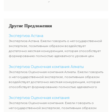
имущества компании-эмитента,
разделе нашего сайта.
дивиденды акционерам либо
чтоб узнать настоящую
проценты по облигациям,
стоимость ценных бумаг.
какой размер данных выплат.
Определение прибыльности
акций считается составляющей
Другие Предложения
рыночной стоимости и
используется оценщиком
Экспертиза Астана
наряду с оценкой имущества
Экспертиза Астана. Ежели говорить о негосударственной
компании-эмитента, чтоб
экспертизе, позитивным образом воздействует
узнать настоящую стоимость
достаточно жесткая конкуренция, которая способствует
ценных бумаг.
формированию полностью адекватного уровня цен.
Экспертиза Оценочная компания Алматы
Экспертиза Оценочная компания Алматы. Ежели говорить
о негосударственной экспертизе, позитивным образом
воздействует достаточно жесткая конкуренция, которая
способствует формированию полностью адекватного
уровня цен.
Экспертиза Оценочная компания
Экспертиза Оценочная компания. Ежели говорить о
негосударственной экспертизе, позитивным образом