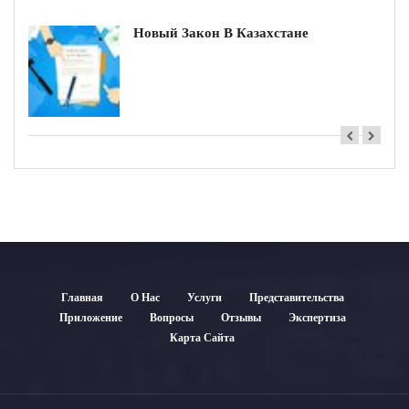
Закон В Казахстане
Кадастровая Ст
Недвижимости
Главная
О Нас
Услуги
Представительства
Приложение
Вопросы
Отзывы
Экспертиза
Карта Сайта