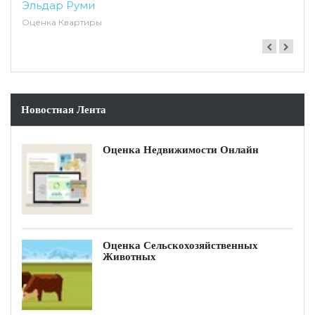
Камал Уалиев
Ущерб при Затоплении
Новостная Лента
 Недвижимости Онлайн
Некачественно 
 Сельскохозяйственных
Некачественны
ных