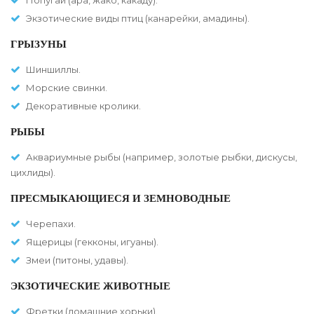
Попугаи (ара, жако, какаду).
Экзотические виды птиц (канарейки, амадины).
ГРЫЗУНЫ
Шиншиллы.
Морские свинки.
Декоративные кролики.
РЫБЫ
Аквариумные рыбы (например, золотые рыбки, дискусы,
цихлиды).
ПРЕСМЫКАЮЩИЕСЯ И ЗЕМНОВОДНЫЕ
Черепахи.
Ящерицы (гекконы, игуаны).
Змеи (питоны, удавы).
ЭКЗОТИЧЕСКИЕ ЖИВОТНЫЕ
Фретки (домашние хорьки).