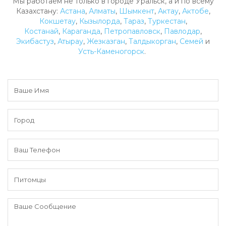
Мы работаем не только в городе Уральск, а и по всему
Казахстану:
Астана
,
Алматы
,
Шымкент
,
Актау
,
Актобе
,
Кокшетау
,
Кызылорда
,
Тараз
,
Туркестан
,
Костанай
,
Караганда
,
Петропавловск
,
Павлодар
,
Экибастуз
,
Атырау
,
Жезказган
,
Талдыкорган
,
Семей
и
Усть-Каменогорск
.