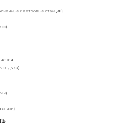
олнечные и ветровые станции).
ти).
чения.
ы отдыха).
мы).
связи).
ТЬ