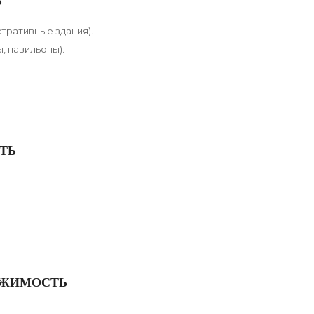
Ь
тративные здания).
, павильоны).
ТЬ
ИЖИМОСТЬ