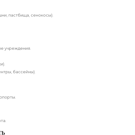
ни, пастбища, сенокосы).
ые учреждения.
и).
нтры, бассейны).
опорты.
та.
ТЬ