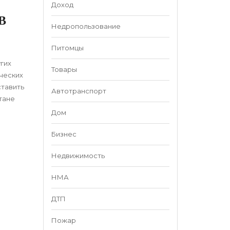
Доход
В
Недропользование
Питомцы
гих
Товары
рческих
ставить
Автотранспорт
тане
Дом
Бизнес
Недвижимость
НМА
ДТП
Пожар