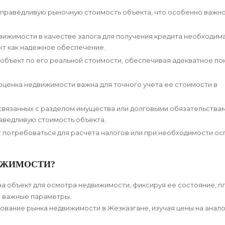
справедливую рыночную стоимость объекта, что особенно важно
ижимости в качестве залога для получения кредита необходим
кт как надежное обеспечение.
объект по его реальной стоимости, обеспечивая адекватное п
ценка недвижимости важна для точного учета ее стоимости в
 связанных с разделом имущества или долговыми обязательствам
аведливую стоимость объекта.
потребоваться для расчета налогов или при необходимости ос
ИЖИМОСТИ?
 объект для осмотра недвижимости, фиксируя ее состояние, п
е важные параметры.
вание рынка недвижимости в Жезказгане, изучая цены на анал